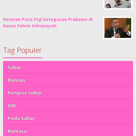
Hotman Paris Puji Ketegasan Prabowo di
Kasus Febrie Adriansyah
Tag Populer
Sulbar
Mamuju
Pemprov Sulbar
SDK
Polda Sulbar
Mamasa