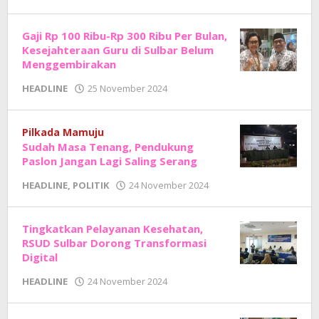
Adhe
Junaedi
Sholat
Gaji Rp 100 Ribu-Rp 300 Ribu Per Bulan,
Kesejahteraan Guru di Sulbar Belum
Menggembirakan
oleh
HEADLINE
25 November 2024
Adhe
Junaedi
Sholat
Pilkada Mamuju
Sudah Masa Tenang, Pendukung
Paslon Jangan Lagi Saling Serang
oleh
HEADLINE
,
POLITIK
24 November 2024
Adhe
Junaedi
Sholat
Tingkatkan Pelayanan Kesehatan,
RSUD Sulbar Dorong Transformasi
Digital
oleh
HEADLINE
24 November 2024
Adhe
Junaedi