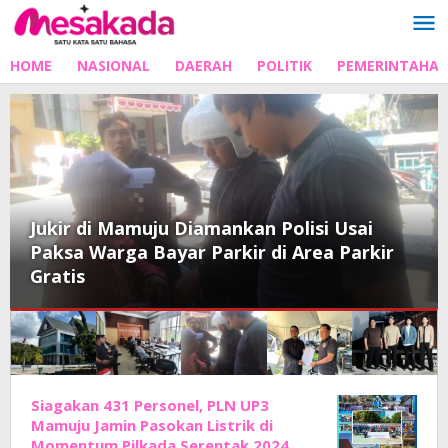
Lewati
ke
konten
HOME
NASIONAL
DAERAH
POLITIK
PEMERINTAHA
Jukir di Mamuju Diamankan Polisi Usai
Paksa Warga Bayar Parkir di Area Parkir
Gratis
MESAKADA.COM
Siagakan 431 Personel, PLN UP3
Mamuju Jamin Pasokan Listrik di
Momentum Pilkada Serentak 2024