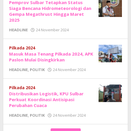
Sholat
Pemprov Sulbar Tetapkan Status
Siaga Bencana Hidrometeorologi dan
Gempa Megathrust Hingga Maret
2025
oleh
HEADLINE
24 November 2024
Adhe
Junaedi
Sholat
Pilkada 2024
Masuk Masa Tenang Pilkada 2024, APK
Paslon Mulai Disingkirkan
oleh
HEADLINE
,
POLITIK
24 November 2024
Adhe
Junaedi
Sholat
Pilkada 2024
Distribusikan Logistik, KPU Sulbar
Perkuat Koordinasi Antisipasi
Perubahan Cuaca
oleh
HEADLINE
,
POLITIK
24 November 2024
Adhe
Junaedi