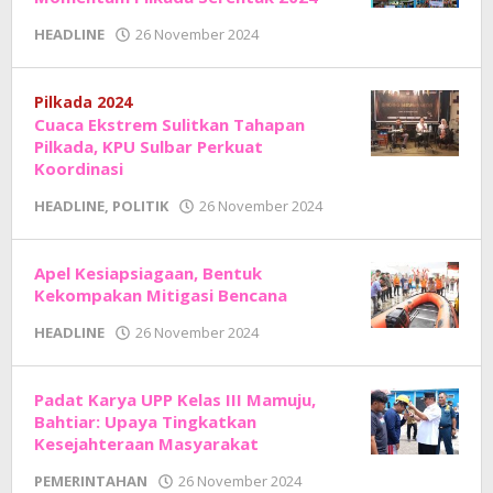
oleh
HEADLINE
26 November 2024
Adhe
Junaedi
Sholat
Pilkada 2024
Cuaca Ekstrem Sulitkan Tahapan
Pilkada, KPU Sulbar Perkuat
Koordinasi
oleh
HEADLINE
,
POLITIK
26 November 2024
Adhe
Junaedi
Sholat
Apel Kesiapsiagaan, Bentuk
Kekompakan Mitigasi Bencana
oleh
HEADLINE
26 November 2024
Adhe
Junaedi
Sholat
Padat Karya UPP Kelas III Mamuju,
Bahtiar: Upaya Tingkatkan
Kesejahteraan Masyarakat
oleh
PEMERINTAHAN
26 November 2024