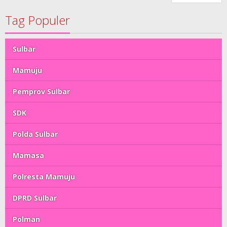
Tag Populer
Sulbar
Mamuju
Pemprov Sulbar
SDK
Polda Sulbar
Mamasa
Polresta Mamuju
DPRD Sulbar
Polman