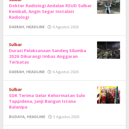
Dokter Radiologi Andalan RSUD Sulbar
Kembali, Angin Segar Instalasi
Radiologi
oleh
DAERAH
,
HEADLINE
6 Agustus 2026
Adhe
Junaedi
Sholat
Sulbar
Durasi Pelaksanaan Sandeq Silumba
2026 Dikurangi Imbas Anggaran
Terbatas
oleh
DAERAH
,
HEADLINE
6 Agustus 2026
Adhe
Junaedi
Sholat
Sulbar
SDK Terima Gelar Kehormatan Sulo
Tappidena, Janji Bangun Istana
Balanipa
oleh
BUDAYA
,
HEADLINE
5 Agustus 2026
Adhe
Junaedi