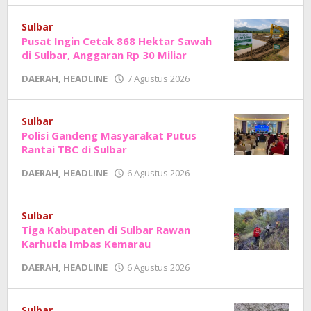
Junaedi
Sholat
Sulbar
Pusat Ingin Cetak 868 Hektar Sawah
di Sulbar, Anggaran Rp 30 Miliar
oleh
DAERAH
,
HEADLINE
7 Agustus 2026
Adhe
Junaedi
Sholat
Sulbar
Polisi Gandeng Masyarakat Putus
Rantai TBC di Sulbar
oleh
DAERAH
,
HEADLINE
6 Agustus 2026
Adhe
Junaedi
Sholat
Sulbar
Tiga Kabupaten di Sulbar Rawan
Karhutla Imbas Kemarau
oleh
DAERAH
,
HEADLINE
6 Agustus 2026
Adhe
Junaedi
Sholat
Sulbar