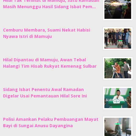
Hilal Tak Terlihat di Mamuju, Satu Ramadan
Masih Menunggu Hasil Sidang Isbat Pem…
Cemburu Membara, Suami Nekat Habisi
Nyawa Istri di Mamuju
Hilal Dipantau di Mamuju, Awan Tebal
Halangi Tim Hisab Rukyat Kemenag Sulbar
Sidang Isbat Penentu Awal Ramadan
Digelar Usai Pemantauan Hilal Sore Ini
Polisi Amankan Pelaku Pembuangan Mayat
Bayi di Sungai Anusu Dayangina