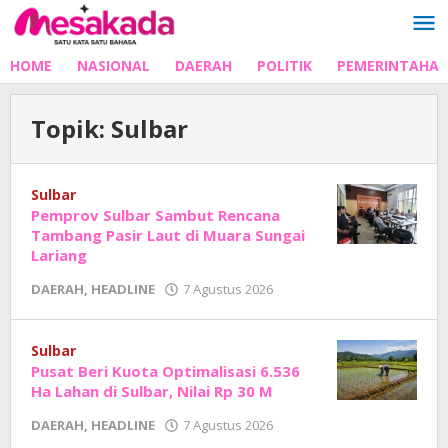
Lewati
ke
konten
HOME
NASIONAL
DAERAH
POLITIK
PEMERINTAHA
Topik:
Sulbar
Sulbar
Pemprov Sulbar Sambut Rencana
Tambang Pasir Laut di Muara Sungai
Lariang
oleh
DAERAH
,
HEADLINE
7 Agustus 2026
Adhe
Junaedi
Sholat
Sulbar
Pusat Beri Kuota Optimalisasi 6.536
Ha Lahan di Sulbar, Nilai Rp 30 M
oleh
DAERAH
,
HEADLINE
7 Agustus 2026
Adhe