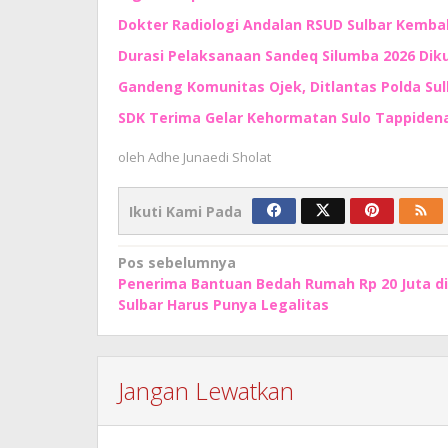
Dokter Radiologi Andalan RSUD Sulbar Kembali
Durasi Pelaksanaan Sandeq Silumba 2026 Di
Gandeng Komunitas Ojek, Ditlantas Polda Su
SDK Terima Gelar Kehormatan Sulo Tappidena,
oleh
Adhe Junaedi Sholat
Ikuti Kami Pada
Navigasi
Pos sebelumnya
Penerima Bantuan Bedah Rumah Rp 20 Juta di
pos
Sulbar Harus Punya Legalitas
Jangan Lewatkan