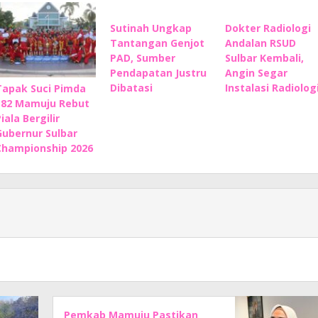
Sutinah Ungkap
Dokter Radiologi
Tantangan Genjot
Andalan RSUD
PAD, Sumber
Sulbar Kembali,
Pendapatan Justru
Angin Segar
Dibatasi
Instalasi Radiolog
Tapak Suci Pimda
182 Mamuju Rebut
iala Bergilir
Gubernur Sulbar
Championship 2026
Pemkab Mamuju Pastikan