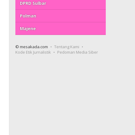
DPRD Sulbar
Polman
Majene
© mesakada.com
Tentang Kami
Kode Etik Jurnalistik
Pedoman Media Siber