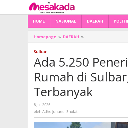
Lewati
ke
konten
HOME
NASIONAL
DAERAH
POLITI
Ada
Homepage
»
DAERAH
»
5.250
Penerima
Sulbar
Bantuan
Ada 5.250 Pene
Bedah
Rumah
Rumah di Sulbar
di
Sulbar,
Mateng-
Terbanyak
Polman
Terbanyak
oleh
8 Juli 2026
Adhe
oleh
Adhe Junaedi Sholat
Junaedi
Sholat