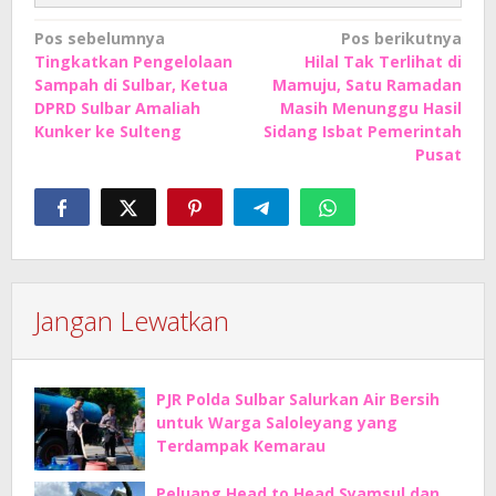
Navigasi
Pos sebelumnya
Pos berikutnya
Tingkatkan Pengelolaan
Hilal Tak Terlihat di
pos
Sampah di Sulbar, Ketua
Mamuju, Satu Ramadan
DPRD Sulbar Amaliah
Masih Menunggu Hasil
Kunker ke Sulteng
Sidang Isbat Pemerintah
Pusat
Jangan Lewatkan
PJR Polda Sulbar Salurkan Air Bersih
untuk Warga Saloleyang yang
Terdampak Kemarau
Peluang Head to Head Syamsul dan