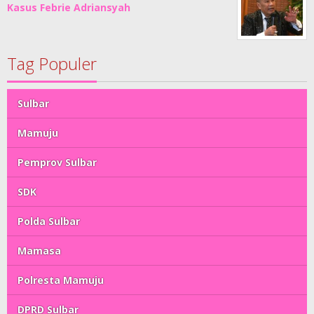
Kasus Febrie Adriansyah
Tag Populer
Sulbar
Mamuju
Pemprov Sulbar
SDK
Polda Sulbar
Mamasa
Polresta Mamuju
DPRD Sulbar