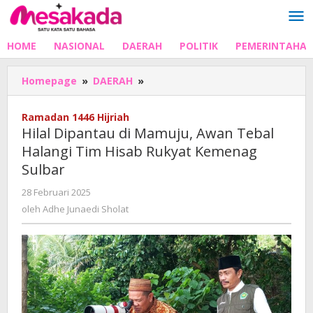
Lewati
ke
konten
HOME
NASIONAL
DAERAH
POLITIK
PEMERINTAHA
Hilal
Homepage
»
DAERAH
»
Dipantau
di
Ramadan 1446 Hijriah
Mamuju,
Hilal Dipantau di Mamuju, Awan Tebal
Awan
Halangi Tim Hisab Rukyat Kemenag
Tebal
Sulbar
Halangi
Tim
oleh
28 Februari 2025
Hisab
Adhe
oleh
Adhe Junaedi Sholat
Rukyat
Junaedi
Kemenag
Sholat
Sulbar