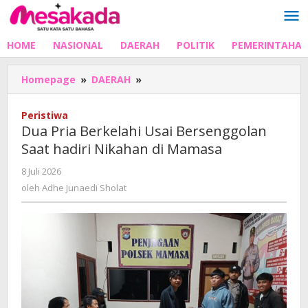
Lewati
ke
konten
HOME
NASIONAL
DAERAH
POLITIK
PEMERINTAHA
Dua
Homepage
»
DAERAH
»
Pria
Berkelahi
Peristiwa
Usai
Dua Pria Berkelahi Usai Bersenggolan
Bersenggolan
Saat hadiri Nikahan di Mamasa
Saat
hadiri
oleh
8 Juli 2026
Nikahan
Adhe
oleh
Adhe Junaedi Sholat
di
Junaedi
Mamasa
Sholat