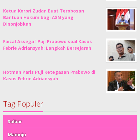
Ketua Korpri Zudan Buat Terobosan
Bantuan Hukum bagi ASN yang
Dinonjobkan
Faizal Assegaf Puji Prabowo soal Kasus
Febrie Adriansyah: Langkah Bersejarah
Hotman Paris Puji Ketegasan Prabowo di
Kasus Febrie Adriansyah
Tag Populer
Sulbar
Mamuju