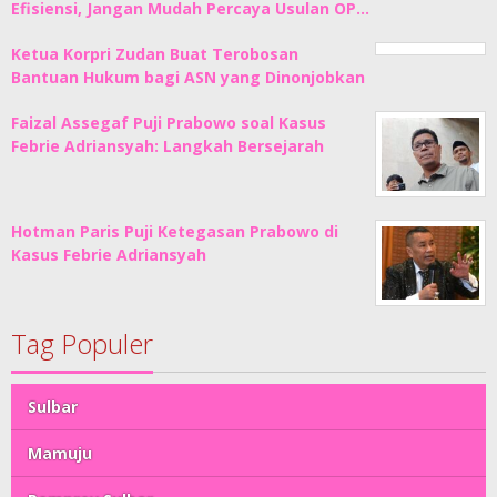
Efisiensi, Jangan Mudah Percaya Usulan OP…
Ketua Korpri Zudan Buat Terobosan
Bantuan Hukum bagi ASN yang Dinonjobkan
Faizal Assegaf Puji Prabowo soal Kasus
Febrie Adriansyah: Langkah Bersejarah
Hotman Paris Puji Ketegasan Prabowo di
Kasus Febrie Adriansyah
Tag Populer
Sulbar
Mamuju