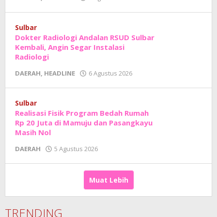
Adhe
Junaedi
Sholat
Sulbar
Dokter Radiologi Andalan RSUD Sulbar
Kembali, Angin Segar Instalasi
Radiologi
oleh
DAERAH
,
HEADLINE
6 Agustus 2026
Adhe
Junaedi
Sholat
Sulbar
Realisasi Fisik Program Bedah Rumah
Rp 20 Juta di Mamuju dan Pasangkayu
Masih Nol
oleh
DAERAH
5 Agustus 2026
Adhe
Junaedi
Sholat
Muat Lebih
TRENDING