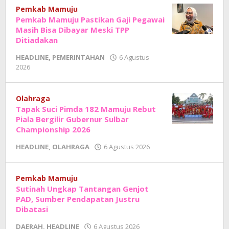
Sholat
Pemkab Mamuju
Pemkab Mamuju Pastikan Gaji Pegawai
Masih Bisa Dibayar Meski TPP
Ditiadakan
HEADLINE
,
PEMERINTAHAN
6 Agustus
oleh
2026
Adhe
Junaedi
Sholat
Olahraga
Tapak Suci Pimda 182 Mamuju Rebut
Piala Bergilir Gubernur Sulbar
Championship 2026
oleh
HEADLINE
,
OLAHRAGA
6 Agustus 2026
Adhe
Junaedi
Sholat
Pemkab Mamuju
Sutinah Ungkap Tantangan Genjot
PAD, Sumber Pendapatan Justru
Dibatasi
oleh
DAERAH
,
HEADLINE
6 Agustus 2026