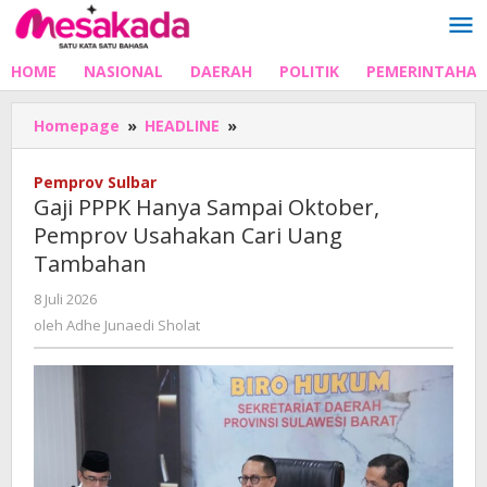
Lewati
ke
konten
HOME
NASIONAL
DAERAH
POLITIK
PEMERINTAHA
Gaji
Homepage
»
HEADLINE
»
PPPK
Hanya
Pemprov Sulbar
Sampai
Gaji PPPK Hanya Sampai Oktober,
Oktober,
Pemprov Usahakan Cari Uang
Pemprov
Tambahan
Usahakan
Cari
oleh
8 Juli 2026
Uang
Adhe
oleh
Adhe Junaedi Sholat
Tambahan
Junaedi
Sholat