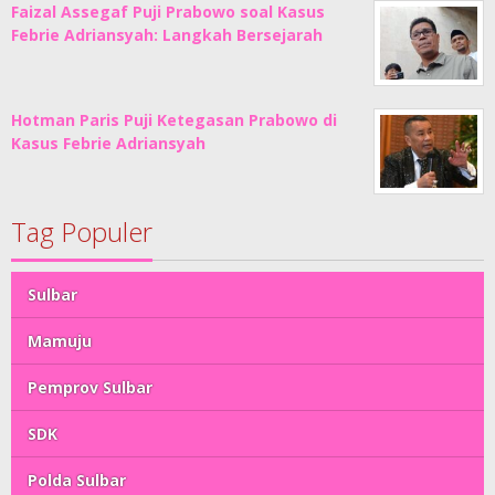
Faizal Assegaf Puji Prabowo soal Kasus
Febrie Adriansyah: Langkah Bersejarah
Hotman Paris Puji Ketegasan Prabowo di
Kasus Febrie Adriansyah
Tag Populer
Sulbar
Mamuju
Pemprov Sulbar
SDK
Polda Sulbar