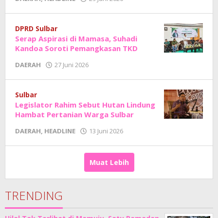
Adhe
Junaedi
Sholat
DPRD Sulbar
Serap Aspirasi di Mamasa, Suhadi
Kandoa Soroti Pemangkasan TKD
oleh
DAERAH
27 Juni 2026
Adhe
Junaedi
Sholat
Sulbar
Legislator Rahim Sebut Hutan Lindung
Hambat Pertanian Warga Sulbar
oleh
DAERAH
,
HEADLINE
13 Juni 2026
Adhe
Junaedi
Sholat
Muat Lebih
TRENDING