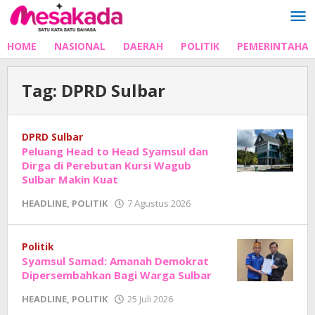
Lewati
ke
konten
HOME
NASIONAL
DAERAH
POLITIK
PEMERINTAHA
Tag:
DPRD Sulbar
DPRD Sulbar
Peluang Head to Head Syamsul dan
Dirga di Perebutan Kursi Wagub
Sulbar Makin Kuat
oleh
HEADLINE
,
POLITIK
7 Agustus 2026
Adhe
Junaedi
Sholat
Politik
Syamsul Samad: Amanah Demokrat
Dipersembahkan Bagi Warga Sulbar
oleh
HEADLINE
,
POLITIK
25 Juli 2026
Adhe