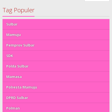
Tag Populer
Sulbar
Mamuju
Pemprov Sulbar
SDK
Polda Sulbar
Mamasa
Polresta Mamuju
DPRD Sulbar
Polman