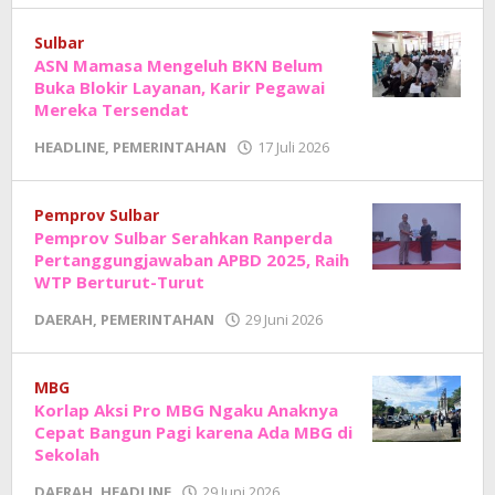
Junaedi
Sholat
Sulbar
ASN Mamasa Mengeluh BKN Belum
Buka Blokir Layanan, Karir Pegawai
Mereka Tersendat
oleh
HEADLINE
,
PEMERINTAHAN
17 Juli 2026
Adhe
Junaedi
Sholat
Pemprov Sulbar
Pemprov Sulbar Serahkan Ranperda
Pertanggungjawaban APBD 2025, Raih
WTP Berturut-Turut
oleh
DAERAH
,
PEMERINTAHAN
29 Juni 2026
Adhe
Junaedi
Sholat
MBG
Korlap Aksi Pro MBG Ngaku Anaknya
Cepat Bangun Pagi karena Ada MBG di
Sekolah
oleh
DAERAH
,
HEADLINE
29 Juni 2026