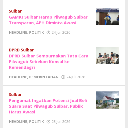
Junaedi
Sholat
Sulbar
GAMKI Sulbar Harap Pilwagub Sulbar
Transparan, APH Diminta Awasi
oleh
HEADLINE
,
POLITIK
24 Juli 2026
Adhe
Junaedi
Sholat
DPRD Sulbar
DPRD Sulbar Sempurnakan Tata Cara
Pilwagub Sebelum Konsul ke
Kemendagri
oleh
HEADLINE
,
PEMERINTAHAN
24 Juli 2026
Adhe
Junaedi
Sholat
Sulbar
Pengamat Ingatkan Potensi Jual Beli
Suara Saat Pilwagub Sulbar, Publik
Harus Awasi
oleh
HEADLINE
,
POLITIK
23 Juli 2026
Adhe