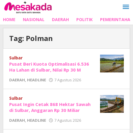
Lewati
ke
konten
HOME
NASIONAL
DAERAH
POLITIK
PEMERINTAHA
Tag:
Polman
Sulbar
Pusat Beri Kuota Optimalisasi 6.536
Ha Lahan di Sulbar, Nilai Rp 30 M
oleh
DAERAH
,
HEADLINE
7 Agustus 2026
Adhe
Junaedi
Sholat
Sulbar
Pusat Ingin Cetak 868 Hektar Sawah
di Sulbar, Anggaran Rp 30 Miliar
oleh
DAERAH
,
HEADLINE
7 Agustus 2026
Adhe
Junaedi