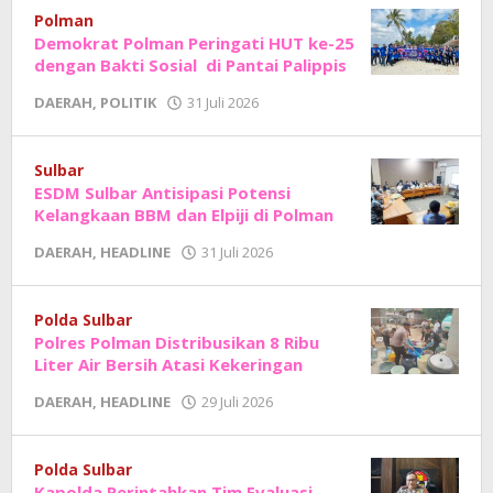
Sholat
Polman
Demokrat Polman Peringati HUT ke-25
dengan Bakti Sosial di Pantai Palippis
oleh
DAERAH
,
POLITIK
31 Juli 2026
Adhe
Junaedi
Sholat
Sulbar
ESDM Sulbar Antisipasi Potensi
Kelangkaan BBM dan Elpiji di Polman
oleh
DAERAH
,
HEADLINE
31 Juli 2026
Adhe
Junaedi
Sholat
Polda Sulbar
Polres Polman Distribusikan 8 Ribu
Liter Air Bersih Atasi Kekeringan
oleh
DAERAH
,
HEADLINE
29 Juli 2026
Adhe
Junaedi
Sholat
Polda Sulbar
Kapolda Perintahkan Tim Evaluasi