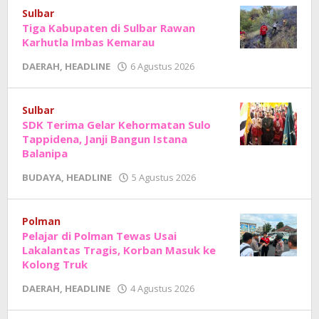
Sholat
Sulbar
Tiga Kabupaten di Sulbar Rawan
Karhutla Imbas Kemarau
oleh
DAERAH
,
HEADLINE
6 Agustus 2026
Adhe
Junaedi
Sholat
Sulbar
SDK Terima Gelar Kehormatan Sulo
Tappidena, Janji Bangun Istana
Balanipa
oleh
BUDAYA
,
HEADLINE
5 Agustus 2026
Adhe
Junaedi
Sholat
Polman
Pelajar di Polman Tewas Usai
Lakalantas Tragis, Korban Masuk ke
Kolong Truk
oleh
DAERAH
,
HEADLINE
4 Agustus 2026
Adhe
Junaedi