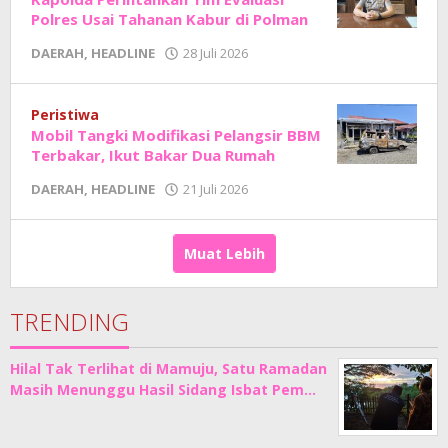
Polres Usai Tahanan Kabur di Polman
oleh
DAERAH
,
HEADLINE
28 Juli 2026
Adhe
Junaedi
Sholat
Peristiwa
Mobil Tangki Modifikasi Pelangsir BBM
Terbakar, Ikut Bakar Dua Rumah
oleh
DAERAH
,
HEADLINE
21 Juli 2026
Adhe
Junaedi
Sholat
Muat Lebih
TRENDING
Hilal Tak Terlihat di Mamuju, Satu Ramadan
Masih Menunggu Hasil Sidang Isbat Pem…