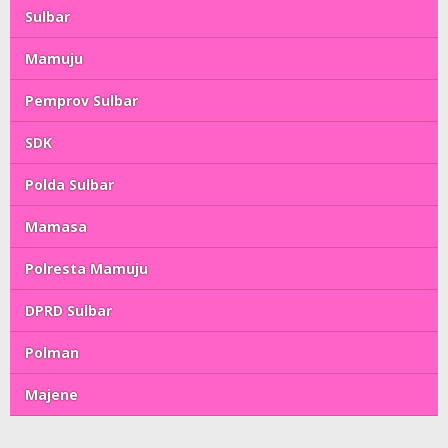
Sulbar
Mamuju
Pemprov Sulbar
SDK
Polda Sulbar
Mamasa
Polresta Mamuju
DPRD Sulbar
Polman
Majene