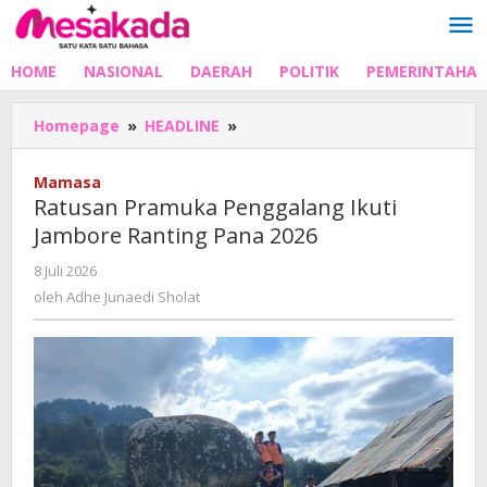
Lewati
ke
konten
HOME
NASIONAL
DAERAH
POLITIK
PEMERINTAHA
Ratusan
Homepage
»
HEADLINE
»
Pramuka
Penggalang
Mamasa
Ikuti
Ratusan Pramuka Penggalang Ikuti
Jambore
Jambore Ranting Pana 2026
Ranting
Pana
oleh
8 Juli 2026
2026
Adhe
oleh
Adhe Junaedi Sholat
Junaedi
Sholat