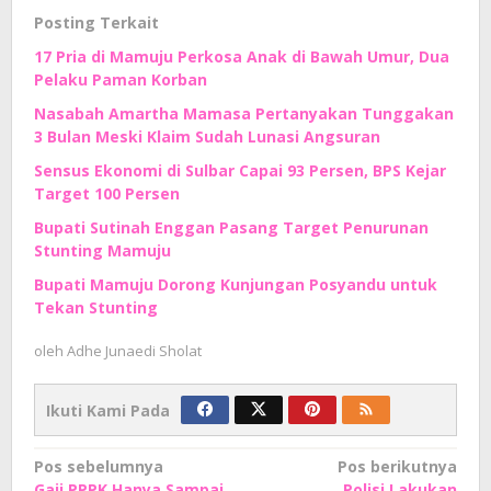
Posting Terkait
17 Pria di Mamuju Perkosa Anak di Bawah Umur, Dua
Pelaku Paman Korban
Nasabah Amartha Mamasa Pertanyakan Tunggakan
3 Bulan Meski Klaim Sudah Lunasi Angsuran
Sensus Ekonomi di Sulbar Capai 93 Persen, BPS Kejar
Target 100 Persen
Bupati Sutinah Enggan Pasang Target Penurunan
Stunting Mamuju
Bupati Mamuju Dorong Kunjungan Posyandu untuk
Tekan Stunting
oleh
Adhe Junaedi Sholat
Ikuti Kami Pada
Navigasi
Pos sebelumnya
Pos berikutnya
Gaji PPPK Hanya Sampai
Polisi Lakukan