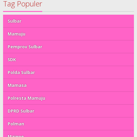
Tag Populer
Sulbar
Mamuju
Pemprov Sulbar
SDK
Polda Sulbar
Mamasa
Polresta Mamuju
DPRD Sulbar
Polman
Majene