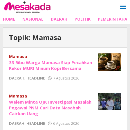
Lewati
ke
konten
HOME
NASIONAL
DAERAH
POLITIK
PEMERINTAHA
Topik:
Mamasa
Mamasa
33 Ribu Warga Mamasa Siap Pecahkan
Rekor MURI Minum Kopi Bersama
oleh
DAERAH
,
HEADLINE
7 Agustus 2026
Adhe
Junaedi
Sholat
Mamasa
Welem Minta OJK Investigasi Masalah
Pegawai PNM Curi Data Nasabah
Cairkan Uang
oleh
DAERAH
,
HEADLINE
6 Agustus 2026
Adhe