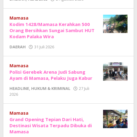
Adhe
Junaedi
Sholat
Mamasa
Kodim 1428/Mamasa Kerahkan 500
Orang Bersihkan Sungai Sambut HUT
Kodam Palaka Wira
oleh
DAERAH
31 Juli 2026
Adhe
Junaedi
Sholat
Mamasa
Polisi Gerebek Arena Judi Sabung
Ayam di Mamasa, Pelaku Juga Kabur
HEADLINE
,
HUKUM & KRIMINAL
27 Juli
oleh
2026
Adhe
Junaedi
Sholat
Mamasa
Grand Opening Tepian Dari Hati,
Destinasi Wisata Terpadu Dibuka di
Mamasa