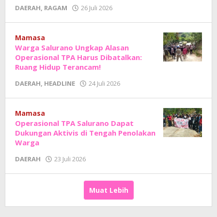
oleh
DAERAH
,
RAGAM
26 Juli 2026
Adhe
Junaedi
Sholat
Mamasa
Warga Salurano Ungkap Alasan
Operasional TPA Harus Dibatalkan:
Ruang Hidup Terancam!
oleh
DAERAH
,
HEADLINE
24 Juli 2026
Adhe
Junaedi
Sholat
Mamasa
Operasional TPA Salurano Dapat
Dukungan Aktivis di Tengah Penolakan
Warga
oleh
DAERAH
23 Juli 2026
Adhe
Junaedi
Sholat
Muat Lebih