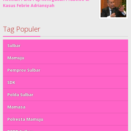
Kasus Febrie Adriansyah
Tag Populer
Sulbar
Mamuju
Pemprov Sulbar
SDK
Polda Sulbar
Mamasa
Polresta Mamuju