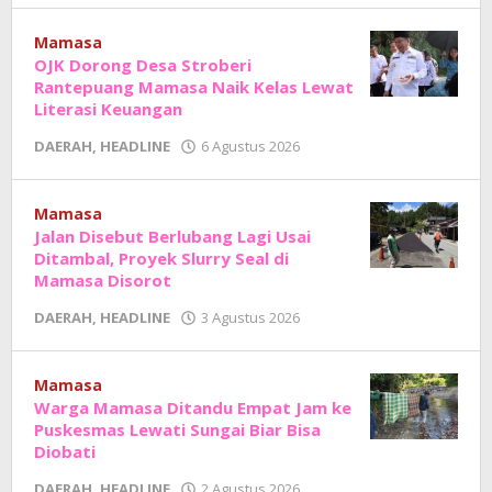
Junaedi
Sholat
Mamasa
OJK Dorong Desa Stroberi
Rantepuang Mamasa Naik Kelas Lewat
Literasi Keuangan
oleh
DAERAH
,
HEADLINE
6 Agustus 2026
Adhe
Junaedi
Sholat
Mamasa
Jalan Disebut Berlubang Lagi Usai
Ditambal, Proyek Slurry Seal di
Mamasa Disorot
oleh
DAERAH
,
HEADLINE
3 Agustus 2026
Adhe
Junaedi
Sholat
Mamasa
Warga Mamasa Ditandu Empat Jam ke
Puskesmas Lewati Sungai Biar Bisa
Diobati
oleh
DAERAH
,
HEADLINE
2 Agustus 2026