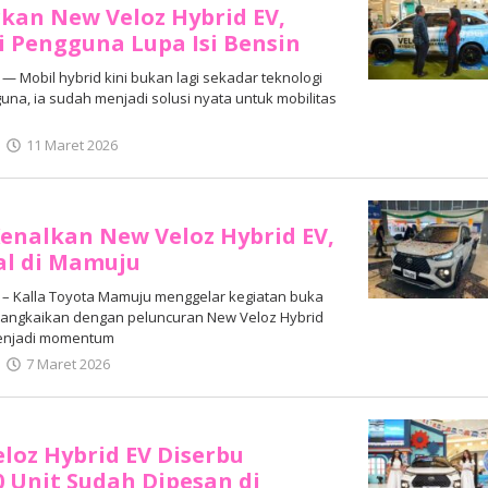
kan New Veloz Hybrid EV,
i Pengguna Lupa Isi Bensin
Mobil hybrid kini bukan lagi sekadar teknologi
na, ia sudah menjadi solusi nyata untuk mobilitas
oleh
11 Maret 2026
Adhe
Junaedi
Sholat
Kenalkan New Veloz Hybrid EV,
al di Mamuju
– Kalla Toyota Mamuju menggelar kegiatan buka
rangkaikan dengan peluncuran New Veloz Hybrid
menjadi momentum
oleh
7 Maret 2026
Adhe
Junaedi
Sholat
loz Hybrid EV Diserbu
 Unit Sudah Dipesan di