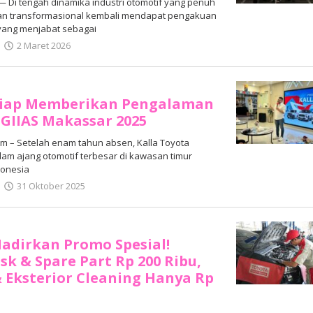
 Di tengah dinamika industri otomotif yang penuh
an transformasional kembali mendapat pengakuan
, yang menjabat sebagai
oleh
2 Maret 2026
Adhe
Junaedi
Sholat
 Siap Memberikan Pengalaman
GIIAS Makassar 2025
 – Setelah enam tahun absen, Kalla Toyota
lam ajang otomotif terbesar di kawasan timur
donesia
oleh
31 Oktober 2025
Adhe
Junaedi
Sholat
Hadirkan Promo Spesial!
sk & Spare Part Rp 200 Ribu,
& Eksterior Cleaning Hanya Rp