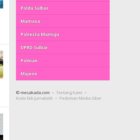
Polda Sulbar
Mamasa
Polresta Mamuju
DPRD Sulbar
Polman
Majene
© mesakada.com
Tentang Kami
Kode Etik Jurnalistik
Pedoman Media Siber