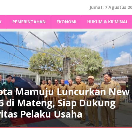
Jumat, 7 Agustus 2
K
PEMERINTAHAN
EKONOMI
HUKUM & KRIMINAL
yota Mamuju Luncurkan New
6 di Mateng, Siap Dukung
itas Pelaku Usaha