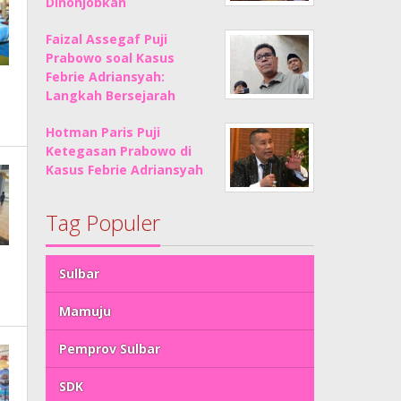
Dinonjobkan
Faizal Assegaf Puji
Prabowo soal Kasus
Febrie Adriansyah:
Langkah Bersejarah
Hotman Paris Puji
Ketegasan Prabowo di
Kasus Febrie Adriansyah
Tag Populer
Sulbar
Mamuju
Pemprov Sulbar
SDK