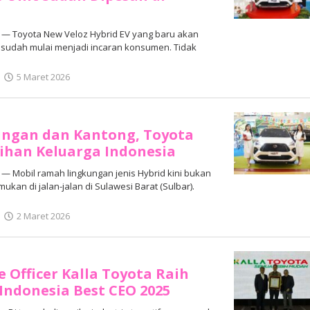
— Toyota New Veloz Hybrid EV yang baru akan
i sudah mulai menjadi incaran konsumen. Tidak
oleh
5 Maret 2026
Adhe
Junaedi
Sholat
ngan dan Kantong, Toyota
lihan Keluarga Indonesia
 Mobil ramah lingkungan jenis Hybrid kini bukan
mukan di jalan-jalan di Sulawesi Barat (Sulbar).
oleh
2 Maret 2026
Adhe
Junaedi
Sholat
e Officer Kalla Toyota Raih
ndonesia Best CEO 2025