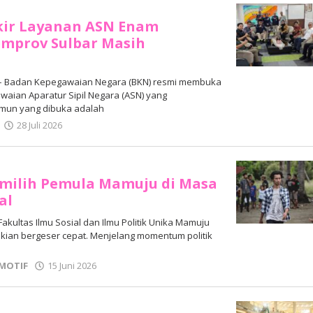
kir Layanan ASN Enam
emprov Sulbar Masih
 – Badan Kepegawaian Negara (BKN) resmi membuka
waian Aparatur Sipil Negara (ASN) yang
amun yang dibuka adalah
oleh
28 Juli 2026
Adhe
Junaedi
Sholat
milih Pemula Mamuju di Masa
al
Fakultas Ilmu Sosial dan Ilmu Politik Unika Mamuju
l kian bergeser cepat. Menjelang momentum politik
oleh
MOTIF
15 Juni 2026
Adhe
Junaedi
Sholat