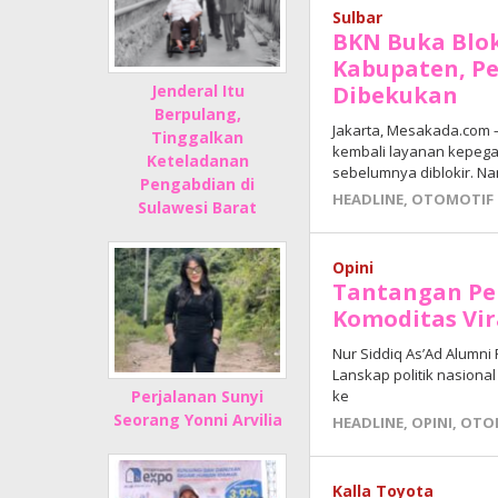
OTOMOTIF
Sulbar
BKN Buka Blo
29
Kabupaten, P
Juli
Jenderal Itu
Dibekukan
2026
Berpulang,
oleh
Jakarta, Mesakada.com
Tinggalkan
Adhe
kembali layanan kepega
Keteladanan
Junaedi
sebelumnya diblokir. N
Sholat
Pengabdian di
HEADLINE
,
OTOMOTIF
Sulawesi Barat
Opini
Tantangan Pe
Komoditas Vir
Nur Siddiq As’Ad Alumni 
Lanskap politik nasiona
Perjalanan Sunyi
ke
Seorang Yonni Arvilia
HEADLINE
,
OPINI
,
OTO
Kalla Toyota