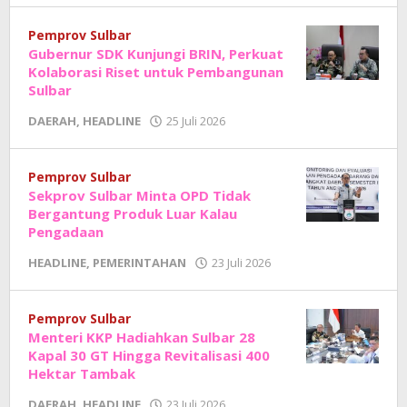
Junaedi
Sholat
Pemprov Sulbar
Gubernur SDK Kunjungi BRIN, Perkuat
Kolaborasi Riset untuk Pembangunan
Sulbar
oleh
DAERAH
,
HEADLINE
25 Juli 2026
Adhe
Junaedi
Sholat
Pemprov Sulbar
Sekprov Sulbar Minta OPD Tidak
Bergantung Produk Luar Kalau
Pengadaan
oleh
HEADLINE
,
PEMERINTAHAN
23 Juli 2026
Adhe
Junaedi
Sholat
Pemprov Sulbar
Menteri KKP Hadiahkan Sulbar 28
Kapal 30 GT Hingga Revitalisasi 400
Hektar Tambak
oleh
DAERAH
,
HEADLINE
23 Juli 2026