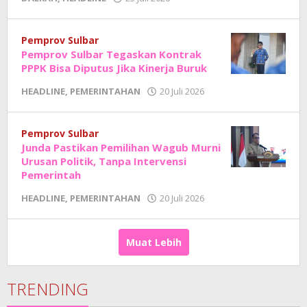
Adhe
Junaedi
Sholat
Pemprov Sulbar
Pemprov Sulbar Tegaskan Kontrak
PPPK Bisa Diputus Jika Kinerja Buruk
oleh
HEADLINE
,
PEMERINTAHAN
20 Juli 2026
Adhe
Junaedi
Sholat
Pemprov Sulbar
Junda Pastikan Pemilihan Wagub Murni
Urusan Politik, Tanpa Intervensi
Pemerintah
oleh
HEADLINE
,
PEMERINTAHAN
20 Juli 2026
Adhe
Junaedi
Sholat
Muat Lebih
TRENDING