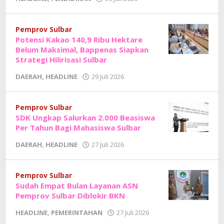
Adhe
Junaedi
Sholat
Pemprov Sulbar
Potensi Kakao 140,9 Ribu Hektare
Belum Maksimal, Bappenas Siapkan
Strategi Hilirisasi Sulbar
oleh
DAERAH
,
HEADLINE
29 Juli 2026
Adhe
Junaedi
Sholat
Pemprov Sulbar
SDK Ungkap Salurkan 2.000 Beasiswa
Per Tahun Bagi Mahasiswa Sulbar
oleh
DAERAH
,
HEADLINE
27 Juli 2026
Adhe
Junaedi
Sholat
Pemprov Sulbar
Sudah Empat Bulan Layanan ASN
Pemprov Sulbar Diblokir BKN
oleh
HEADLINE
,
PEMERINTAHAN
27 Juli 2026
Adhe