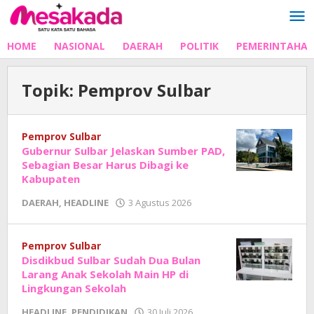
Lewati
ke
konten
HOME
NASIONAL
DAERAH
POLITIK
PEMERINTAHA
Topik:
Pemprov Sulbar
Pemprov Sulbar
Gubernur Sulbar Jelaskan Sumber PAD,
Sebagian Besar Harus Dibagi ke
Kabupaten
oleh
DAERAH
,
HEADLINE
3 Agustus 2026
Adhe
Junaedi
Sholat
Pemprov Sulbar
Disdikbud Sulbar Sudah Dua Bulan
Larang Anak Sekolah Main HP di
Lingkungan Sekolah
oleh
HEADLINE
,
PENDIDIKAN
30 Juli 2026