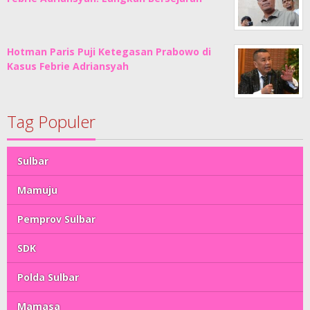
Hotman Paris Puji Ketegasan Prabowo di
Kasus Febrie Adriansyah
Tag Populer
Sulbar
Mamuju
Pemprov Sulbar
SDK
Polda Sulbar
Mamasa