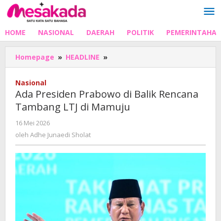
Lewati
ke
konten
HOME
NASIONAL
DAERAH
POLITIK
PEMERINTAHA
Ada
Homepage
»
HEADLINE
»
Presiden
Prabowo
Nasional
di
Ada Presiden Prabowo di Balik Rencana
Balik
Tambang LTJ di Mamuju
Rencana
Tambang
oleh
16 Mei 2026
LTJ
Adhe
oleh
Adhe Junaedi Sholat
di
Junaedi
Mamuju
Sholat