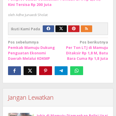
Kini Tersisa Rp 200 Juta
oleh
Adhe Junaedi Sholat
Ikuti Kami Pada
Navigasi
Pos sebelumnya
Pos berikutnya
Pemkab Mamuju Dukung
Per Ton LTJ di Mamuju
pos
Penguatan Ekonomi
Ditaksir Rp 1,8 M, Batu
Daerah Melalui KDKMP
Bara Cuma Rp 1,8 Juta
Jangan Lewatkan
Jukir di Mamuju Diamankan Polisi Usai