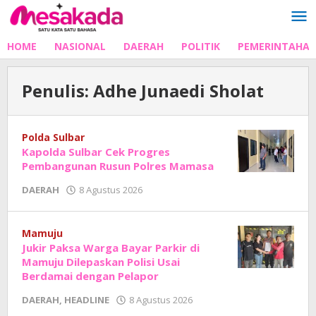
Lewati
ke
konten
HOME
NASIONAL
DAERAH
POLITIK
PEMERINTAHA
Penulis:
Adhe Junaedi Sholat
Polda Sulbar
Kapolda Sulbar Cek Progres
Pembangunan Rusun Polres Mamasa
oleh
DAERAH
8 Agustus 2026
Adhe
Junaedi
Sholat
Mamuju
Jukir Paksa Warga Bayar Parkir di
Mamuju Dilepaskan Polisi Usai
Berdamai dengan Pelapor
oleh
DAERAH
,
HEADLINE
8 Agustus 2026
Adhe