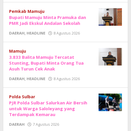
Junaedi
Sholat
Pemkab Mamuju
Bupati Mamuju Minta Pramuka dan
PMR Jadi Ekskul Andalan Sekolah
oleh
DAERAH
,
HEADLINE
8 Agustus 2026
Adhe
Junaedi
Sholat
Mamuju
3.833 Balita Mamuju Tercatat
Stunting, Bupati Minta Orang Tua
Asuh Turun Cek Anak
oleh
DAERAH
,
HEADLINE
8 Agustus 2026
Adhe
Junaedi
Sholat
Polda Sulbar
PJR Polda Sulbar Salurkan Air Bersih
untuk Warga Saloleyang yang
Terdampak Kemarau
oleh
DAERAH
7 Agustus 2026
Adhe