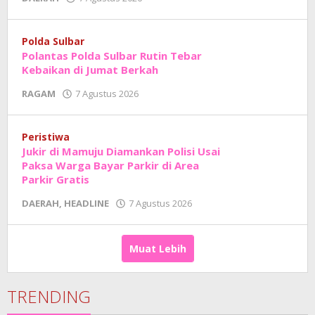
Adhe
Junaedi
Sholat
Polda Sulbar
Polantas Polda Sulbar Rutin Tebar
Kebaikan di Jumat Berkah
oleh
RAGAM
7 Agustus 2026
Adhe
Junaedi
Sholat
Peristiwa
Jukir di Mamuju Diamankan Polisi Usai
Paksa Warga Bayar Parkir di Area
Parkir Gratis
oleh
DAERAH
,
HEADLINE
7 Agustus 2026
Adhe
Junaedi
Sholat
Muat Lebih
TRENDING