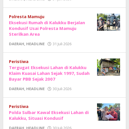
Adhe
Junaedi
Sholat
Polresta Mamuju
Eksekusi Rumah di Kalukku Berjalan
Kondusif Usai Polresta Mamuju
Sterilkan Area
oleh
DAERAH
,
HEADLINE
31 Juli 2026
Adhe
Junaedi
Sholat
Peristiwa
Tergugat Eksekusi Lahan di Kalukku
Klaim Kuasai Lahan Sejak 1997, Sudah
Bayar PBB Sejak 2007
oleh
DAERAH
,
HEADLINE
30 Juli 2026
Adhe
Junaedi
Sholat
Peristiwa
Polda Sulbar Kawal Eksekusi Lahan di
Kalukku, Situasi Kondusif
oleh
DAERAH
,
HEADLINE
30 Juli 2026