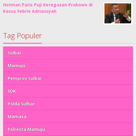
Hotman Paris Puji Ketegasan Prabowo di
Kasus Febrie Adriansyah
Tag Populer
Sulbar
Mamuju
Pemprov Sulbar
SDK
Polda Sulbar
Mamasa
Polresta Mamuju