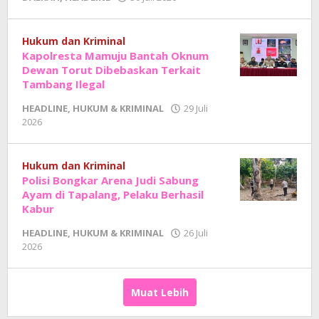
Adhe
Junaedi
Sholat
Hukum dan Kriminal
Kapolresta Mamuju Bantah Oknum
Dewan Torut Dibebaskan Terkait
Tambang Ilegal
HEADLINE
,
HUKUM & KRIMINAL
29 Juli
oleh
2026
Adhe
Junaedi
Sholat
Hukum dan Kriminal
Polisi Bongkar Arena Judi Sabung
Ayam di Tapalang, Pelaku Berhasil
Kabur
HEADLINE
,
HUKUM & KRIMINAL
26 Juli
oleh
2026
Adhe
Junaedi
Sholat
Muat Lebih