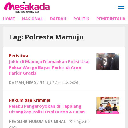
Lewati
ke
konten
HOME
NASIONAL
DAERAH
POLITIK
PEMERINTAHA
Tag:
Polresta Mamuju
Peristiwa
Jukir di Mamuju Diamankan Polisi Usai
Paksa Warga Bayar Parkir di Area
Parkir Gratis
oleh
DAERAH
,
HEADLINE
7 Agustus 2026
Adhe
Junaedi
Sholat
Hukum dan Kriminal
Pelaku Pengeroyokan di Tapalang
Ditangkap Polisi Usai Buron 4 Bulan
HEADLINE
,
HUKUM & KRIMINAL
4 Agustus
oleh
2026