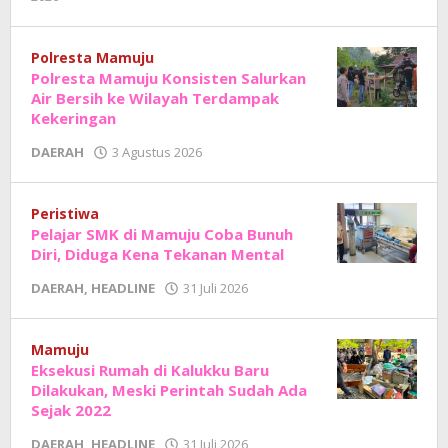
Adhe
Junaedi
Sholat
Polresta Mamuju
Polresta Mamuju Konsisten Salurkan
Air Bersih ke Wilayah Terdampak
Kekeringan
oleh
DAERAH
3 Agustus 2026
Adhe
Junaedi
Sholat
Peristiwa
Pelajar SMK di Mamuju Coba Bunuh
Diri, Diduga Kena Tekanan Mental
oleh
DAERAH
,
HEADLINE
31 Juli 2026
Adhe
Junaedi
Sholat
Mamuju
Eksekusi Rumah di Kalukku Baru
Dilakukan, Meski Perintah Sudah Ada
Sejak 2022
oleh
DAERAH
,
HEADLINE
31 Juli 2026