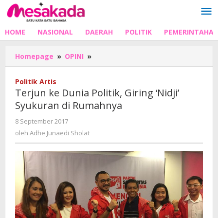
Lewati
ke
konten
HOME
NASIONAL
DAERAH
POLITIK
PEMERINTAHA
Terjun
Homepage
»
OPINI
»
ke
Dunia
Politik Artis
Politik,
Terjun ke Dunia Politik, Giring ‘Nidji’
Giring
Syukuran di Rumahnya
'Nidji'
Syukuran
oleh
8 September 2017
di
Adhe
oleh
Adhe Junaedi Sholat
Rumahnya
Junaedi
Sholat