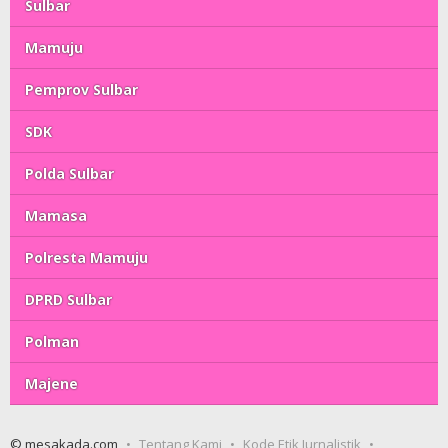
Sulbar
Mamuju
Pemprov Sulbar
SDK
Polda Sulbar
Mamasa
Polresta Mamuju
DPRD Sulbar
Polman
Majene
© mesakada.com
Tentang Kami
Kode Etik Jurnalistik