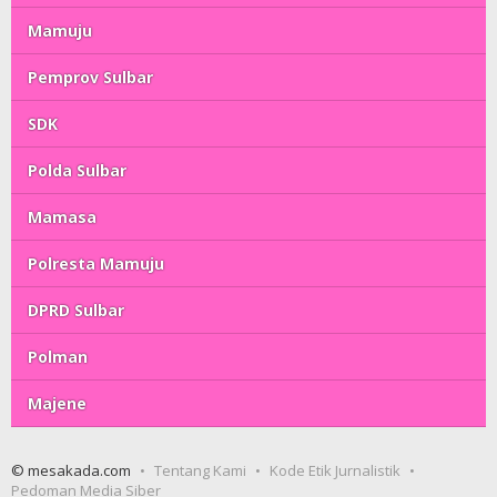
Mamuju
Pemprov Sulbar
SDK
Polda Sulbar
Mamasa
Polresta Mamuju
DPRD Sulbar
Polman
Majene
© mesakada.com
Tentang Kami
Kode Etik Jurnalistik
Pedoman Media Siber