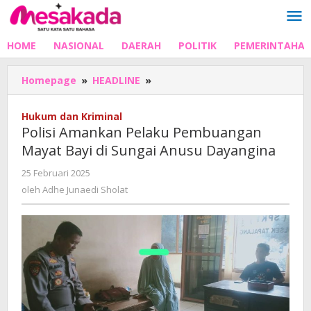
Lewati
ke
konten
HOME
NASIONAL
DAERAH
POLITIK
PEMERINTAHA
Polisi
Homepage
»
HEADLINE
»
Amankan
Pelaku
Hukum dan Kriminal
Pembuangan
Polisi Amankan Pelaku Pembuangan
Mayat
Mayat Bayi di Sungai Anusu Dayangina
Bayi
di
oleh
25 Februari 2025
Sungai
Adhe
oleh
Adhe Junaedi Sholat
Anusu
Junaedi
Dayangina
Sholat