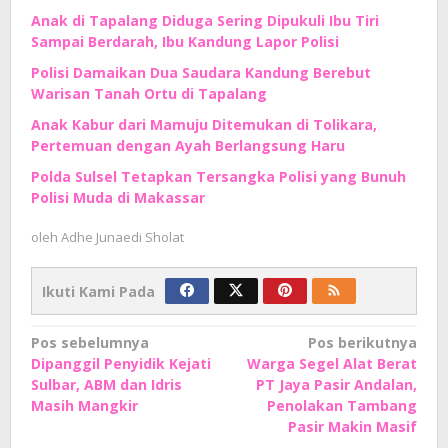
Anak di Tapalang Diduga Sering Dipukuli Ibu Tiri
Sampai Berdarah, Ibu Kandung Lapor Polisi
Polisi Damaikan Dua Saudara Kandung Berebut
Warisan Tanah Ortu di Tapalang
Anak Kabur dari Mamuju Ditemukan di Tolikara,
Pertemuan dengan Ayah Berlangsung Haru
Polda Sulsel Tetapkan Tersangka Polisi yang Bunuh
Polisi Muda di Makassar
oleh
Adhe Junaedi Sholat
Ikuti Kami Pada
Navigasi
Pos sebelumnya
Pos berikutnya
Dipanggil Penyidik Kejati
Warga Segel Alat Berat
pos
Sulbar, ABM dan Idris
PT Jaya Pasir Andalan,
Masih Mangkir
Penolakan Tambang
Pasir Makin Masif