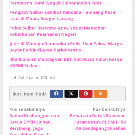
Perebutan Kursi Wagub Sulbar Makin Kuat
Pemprov Sulbar Sambut Rencana Tambang Pasir
Laut di Muara Sungai Lariang
Polda Sulbar Bersama Anak Yatim Memohon
Keberkahan Keamanan Negeri
Jukir di Mamuju Diamankan Polisi Usai Paksa Warga
Bayar Parkir di Area Parkir Gratis
Khalil Gibran Mantapkan Diri Ikut Bursa Calon Ketua
KORMI Sulbar
oleh
Adhe Junaedi Sholat
Ikuti Kami Pada
Navigasi
Pos sebelumnya
Pos berikutnya
Badan Kesbangpol dan
Penataan Batas Kawasan
pos
Ketua DPRD Sulbar
Hutan untuk PLTMH 150
Bersinergi Jaga
kW Sandapang Dibahas
Kestabilan Daerah