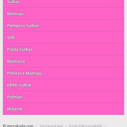
Sulbar
Mamuju
Pemprov Sulbar
SDK
Polda Sulbar
Mamasa
Polresta Mamuju
DPRD Sulbar
Polman
Majene
© mesakada.com
Tentang Kami
Kode Etik Jurnalistik