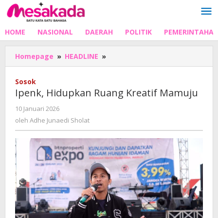
Lewati
ke
konten
HOME
NASIONAL
DAERAH
POLITIK
PEMERINTAHA
Ipenk,
Homepage
»
HEADLINE
»
Hidupkan
Ruang
Sosok
Kreatif
Ipenk, Hidupkan Ruang Kreatif Mamuju
Mamuju
oleh
10 Januari 2026
Adhe
oleh
Adhe Junaedi Sholat
Junaedi
Sholat