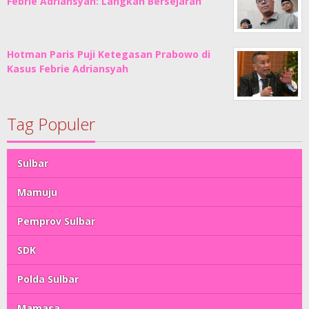
Febrie Adriansyah: Langkah Bersejarah
Hotman Paris Puji Ketegasan Prabowo di
Kasus Febrie Adriansyah
Tag Populer
Sulbar
Mamuju
Pemprov Sulbar
SDK
Polda Sulbar
Mamasa