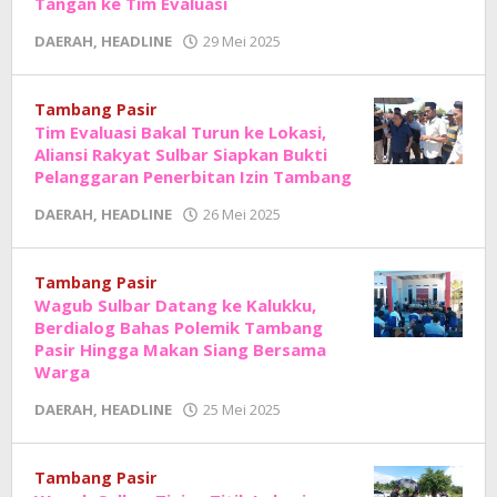
Tangan ke Tim Evaluasi
oleh
DAERAH
,
HEADLINE
29 Mei 2025
Adhe
Junaedi
Sholat
Tambang Pasir
Tim Evaluasi Bakal Turun ke Lokasi,
Aliansi Rakyat Sulbar Siapkan Bukti
Pelanggaran Penerbitan Izin Tambang
oleh
DAERAH
,
HEADLINE
26 Mei 2025
Adhe
Junaedi
Sholat
Tambang Pasir
Wagub Sulbar Datang ke Kalukku,
Berdialog Bahas Polemik Tambang
Pasir Hingga Makan Siang Bersama
Warga
oleh
DAERAH
,
HEADLINE
25 Mei 2025
Adhe
Junaedi
Sholat
Tambang Pasir