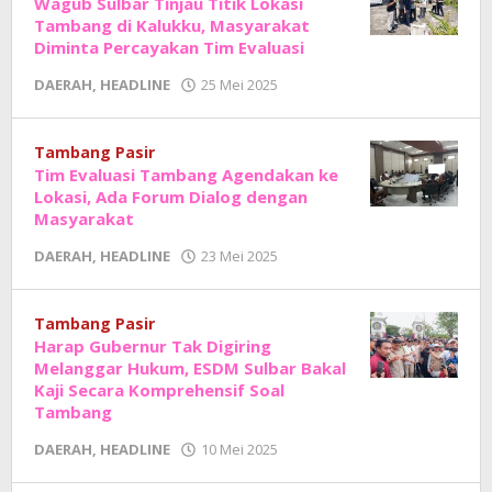
Wagub Sulbar Tinjau Titik Lokasi
Tambang di Kalukku, Masyarakat
Diminta Percayakan Tim Evaluasi
oleh
DAERAH
,
HEADLINE
25 Mei 2025
Adhe
Junaedi
Sholat
Tambang Pasir
Tim Evaluasi Tambang Agendakan ke
Lokasi, Ada Forum Dialog dengan
Masyarakat
oleh
DAERAH
,
HEADLINE
23 Mei 2025
Adhe
Junaedi
Sholat
Tambang Pasir
Harap Gubernur Tak Digiring
Melanggar Hukum, ESDM Sulbar Bakal
Kaji Secara Komprehensif Soal
Tambang
oleh
DAERAH
,
HEADLINE
10 Mei 2025
Adhe
Junaedi