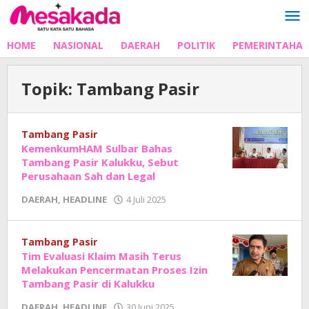
Lewati
ke
konten
HOME
NASIONAL
DAERAH
POLITIK
PEMERINTAHA
Topik:
Tambang Pasir
Tambang Pasir
KemenkumHAM Sulbar Bahas
Tambang Pasir Kalukku, Sebut
Perusahaan Sah dan Legal
oleh
DAERAH
,
HEADLINE
4 Juli 2025
Adhe
Junaedi
Sholat
Tambang Pasir
Tim Evaluasi Klaim Masih Terus
Melakukan Pencermatan Proses Izin
Tambang Pasir di Kalukku
oleh
DAERAH
,
HEADLINE
30 Juni 2025