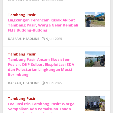
Adhe
Junaedi
Sholat
Tambang Pasir
Lingkungan Terancam Rusak Akibat
Tambang Pasir, Warga Gelar Kembali
FMS Budong-Budong
oleh
DAERAH
,
HEADLINE
9 Juni 2025
Adhe
Junaedi
Sholat
Tambang Pasir
Tambang Pasir Ancam Ekosistem
Pesisir, DKP Sulbar: Eksploitasi SDA
dan Pelestarian Lingkungan Mesti
Berimbang
oleh
DAERAH
,
HEADLINE
9 Juni 2025
Adhe
Junaedi
Sholat
Tambang Pasir
Evaluasi Izin Tambang Pasir: Warga
Sampaikan Ada Pemalsuan Tanda