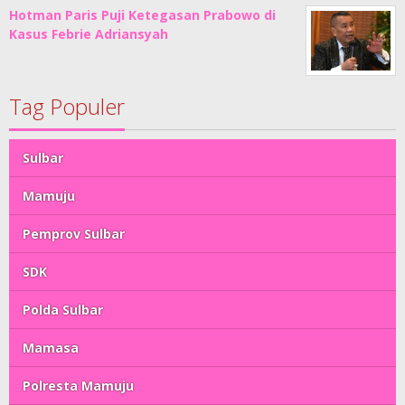
Hotman Paris Puji Ketegasan Prabowo di
Kasus Febrie Adriansyah
Tag Populer
Sulbar
Mamuju
Pemprov Sulbar
SDK
Polda Sulbar
Mamasa
Polresta Mamuju