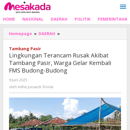
Lewati
ke
konten
HOME
NASIONAL
DAERAH
POLITIK
PEMERINTAHA
Lingkungan
Homepage
»
DAERAH
»
Terancam
Rusak
Tambang Pasir
Akibat
Lingkungan Terancam Rusak Akibat
Tambang
Tambang Pasir, Warga Gelar Kembali
Pasir,
FMS Budong-Budong
Warga
Gelar
oleh
9 Juni 2025
Kembali
Adhe
oleh
Adhe Junaedi Sholat
FMS
Junaedi
Budong-
Sholat
Budong