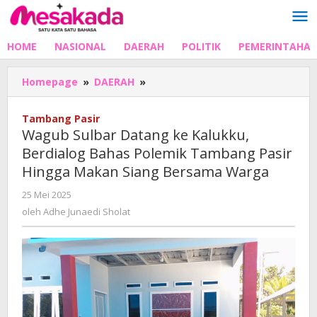
Lewati
ke
konten
HOME
NASIONAL
DAERAH
POLITIK
PEMERINTAHA
Wagub
Homepage
»
DAERAH
»
Sulbar
Datang
Tambang Pasir
ke
Wagub Sulbar Datang ke Kalukku,
Kalukku,
Berdialog Bahas Polemik Tambang Pasir
Berdialog
Hingga Makan Siang Bersama Warga
Bahas
Polemik
oleh
25 Mei 2025
Tambang
Adhe
oleh
Adhe Junaedi Sholat
Pasir
Junaedi
Hingga
Sholat
Makan
Siang
Bersama
Warga