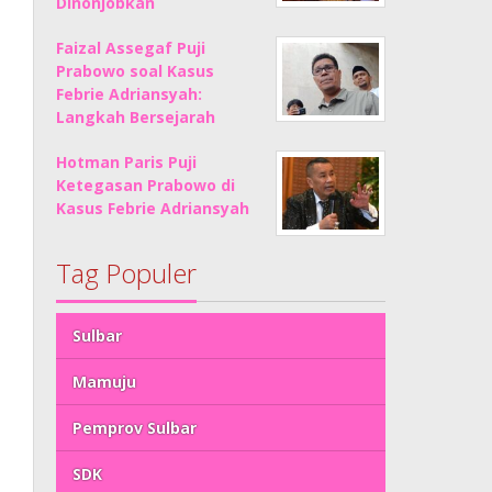
Dinonjobkan
Faizal Assegaf Puji
Prabowo soal Kasus
Febrie Adriansyah:
Langkah Bersejarah
Hotman Paris Puji
Ketegasan Prabowo di
Kasus Febrie Adriansyah
Tag Populer
Sulbar
Mamuju
Pemprov Sulbar
SDK