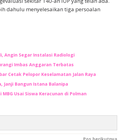
evaluasi sekitar 140-an IUP yang telah ada.
bih dahulu menyelesaikan tiga persoalan
, Angin Segar Instalasi Radiologi
kurangi Imbas Anggaran Terbatas
lbar Cetak Pelopor Keselamatan Jalan Raya
 Janji Bangun Istana Balanipa
 MBG Usai Siswa Keracunan di Polman
Pos berikutnya