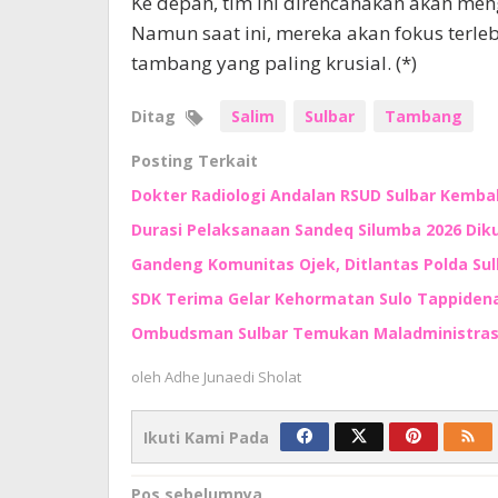
Ke depan, tim ini direncanakan akan meng
Namun saat ini, mereka akan fokus terle
tambang yang paling krusial. (*)
Ditag
Salim
Sulbar
Tambang
Posting Terkait
Dokter Radiologi Andalan RSUD Sulbar Kembali
Durasi Pelaksanaan Sandeq Silumba 2026 Di
Gandeng Komunitas Ojek, Ditlantas Polda Su
SDK Terima Gelar Kehormatan Sulo Tappidena,
Ombudsman Sulbar Temukan Maladministrasi
oleh
Adhe Junaedi Sholat
Ikuti Kami Pada
Navigasi
Pos sebelumnya