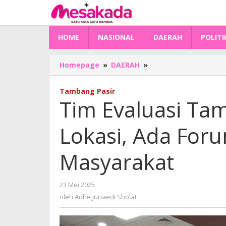
Lewati
ke
konten
HOME
NASIONAL
DAERAH
POLITI
Tim
Homepage
»
DAERAH
»
Evaluasi
Tambang
Tambang Pasir
Agendakan
Tim Evaluasi Ta
ke
Lokasi,
Lokasi, Ada For
Ada
Forum
Dialog
Masyarakat
dengan
Masyarakat
oleh
23 Mei 2025
Adhe
oleh
Adhe Junaedi Sholat
Junaedi
Sholat