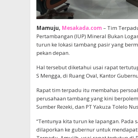
Mamuju,
Mesakada.com
– Tim Terpadu
Pertambangan (IUP) Mineral Bukan Loga
turun ke lokasi tambang pasir yang ber
pekan depan.
Hal tersebut diketahui usai rapat tertut
S Mengga, di Ruang Oval, Kantor Gubernu
Rapat tim terpadu itu membahas persoal
perusahaan tambang yang kini berpolemik
Sumber Rezeki, dan PT Yakuza Tolelo Nus
“Tentunya kita turun ke lapangan. Pada sa
dilaporkan ke gubernur untuk mendapatka
Terpadu, Amujib, usai rapat tertutup di