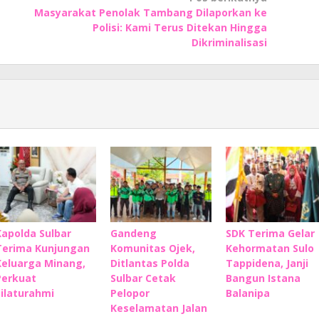
Masyarakat Penolak Tambang Dilaporkan ke
Polisi: Kami Terus Ditekan Hingga
Dikriminalisasi
Kapolda Sulbar
Gandeng
SDK Terima Gelar
Terima Kunjungan
Komunitas Ojek,
Kehormatan Sulo
Keluarga Minang,
Ditlantas Polda
Tappidena, Janji
Perkuat
Sulbar Cetak
Bangun Istana
Silaturahmi
Pelopor
Balanipa
Keselamatan Jalan