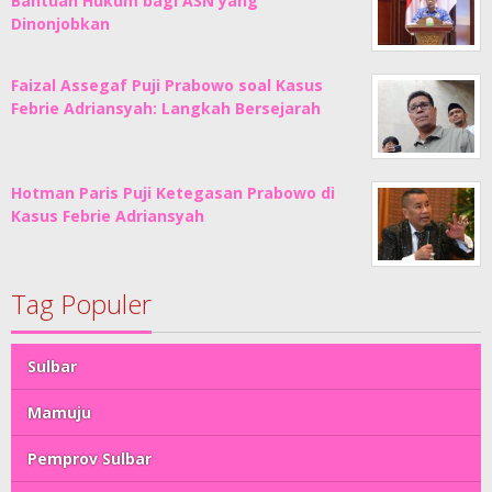
Bantuan Hukum bagi ASN yang
Dinonjobkan
Faizal Assegaf Puji Prabowo soal Kasus
Febrie Adriansyah: Langkah Bersejarah
Hotman Paris Puji Ketegasan Prabowo di
Kasus Febrie Adriansyah
Tag Populer
Sulbar
Mamuju
Pemprov Sulbar