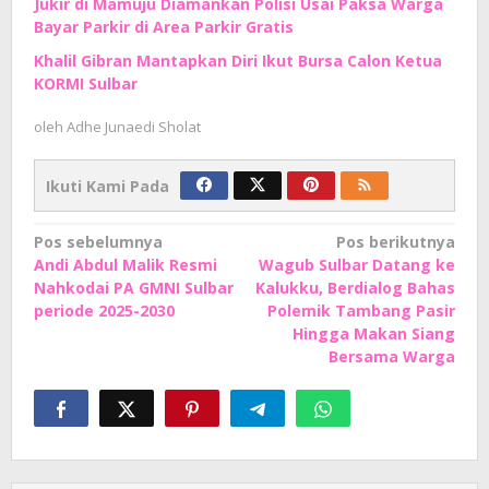
Jukir di Mamuju Diamankan Polisi Usai Paksa Warga
Bayar Parkir di Area Parkir Gratis
Khalil Gibran Mantapkan Diri Ikut Bursa Calon Ketua
KORMI Sulbar
oleh
Adhe Junaedi Sholat
Ikuti Kami Pada
Navigasi
Pos sebelumnya
Pos berikutnya
Andi Abdul Malik Resmi
Wagub Sulbar Datang ke
pos
Nahkodai PA GMNI Sulbar
Kalukku, Berdialog Bahas
periode 2025-2030
Polemik Tambang Pasir
Hingga Makan Siang
Bersama Warga