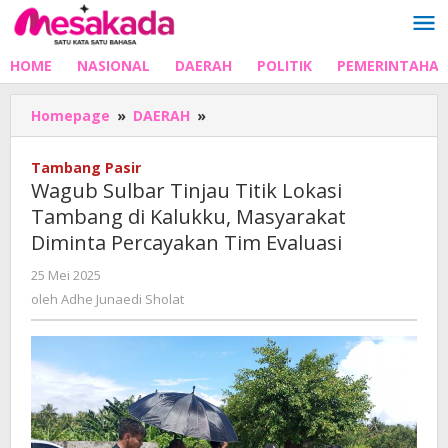
Lewati
ke
konten
HOME
NASIONAL
DAERAH
POLITIK
PEMERINTAHA
Wagub
Homepage
»
DAERAH
»
Sulbar
Tinjau
Tambang Pasir
Titik
Wagub Sulbar Tinjau Titik Lokasi
Lokasi
Tambang di Kalukku, Masyarakat
Tambang
Diminta Percayakan Tim Evaluasi
di
Kalukku,
oleh
25 Mei 2025
Masyarakat
Adhe
oleh
Adhe Junaedi Sholat
Diminta
Junaedi
Percayakan
Sholat
Tim
Evaluasi