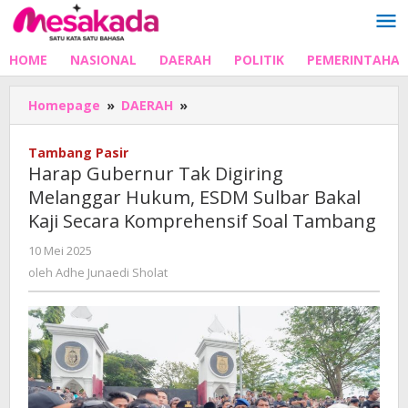
Lewati
ke
konten
HOME
NASIONAL
DAERAH
POLITIK
PEMERINTAHA
Harap
Homepage
»
DAERAH
»
Gubernur
Tak
Tambang Pasir
Digiring
Harap Gubernur Tak Digiring
Melanggar
Melanggar Hukum, ESDM Sulbar Bakal
Hukum,
Kaji Secara Komprehensif Soal Tambang
ESDM
Sulbar
oleh
10 Mei 2025
Bakal
Adhe
oleh
Adhe Junaedi Sholat
Kaji
Junaedi
Secara
Sholat
Komprehensif
Soal
Tambang