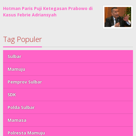
Hotman Paris Puji Ketegasan Prabowo di
Kasus Febrie Adriansyah
Tag Populer
Sulbar
Mamuju
Pemprov Sulbar
SDK
Polda Sulbar
Mamasa
Polresta Mamuju