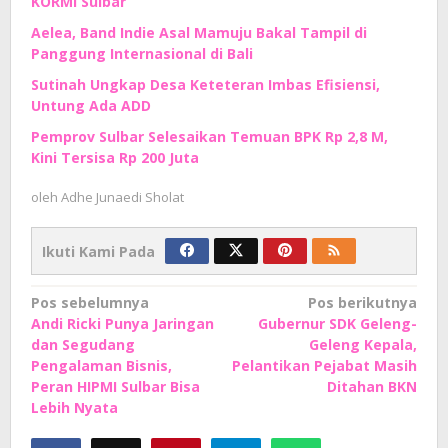
KORMI Sulbar
Aelea, Band Indie Asal Mamuju Bakal Tampil di
Panggung Internasional di Bali
Sutinah Ungkap Desa Keteteran Imbas Efisiensi,
Untung Ada ADD
Pemprov Sulbar Selesaikan Temuan BPK Rp 2,8 M,
Kini Tersisa Rp 200 Juta
oleh
Adhe Junaedi Sholat
Ikuti Kami Pada
Navigasi
Pos sebelumnya
Pos berikutnya
Andi Ricki Punya Jaringan
Gubernur SDK Geleng-
pos
dan Segudang
Geleng Kepala,
Pengalaman Bisnis,
Pelantikan Pejabat Masih
Peran HIPMI Sulbar Bisa
Ditahan BKN
Lebih Nyata