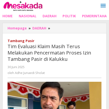
Lewati
ke
konten
HOME
NASIONAL
DAERAH
POLITIK
PEMERINTAHA
Tim
Homepage
»
DAERAH
»
Evaluasi
Klaim
Tambang Pasir
Masih
Tim Evaluasi Klaim Masih Terus
Terus
Melakukan Pencermatan Proses Izin
Melakukan
Tambang Pasir di Kalukku
Pencermatan
Proses
oleh
30 Juni 2025
Izin
Adhe
oleh
Adhe Junaedi Sholat
Tambang
Junaedi
Pasir
Sholat
di
Kalukku