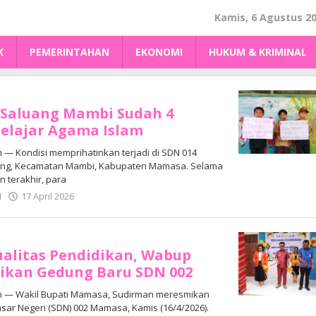
Kamis, 6 Agustus 2
K
PEMERINTAHAN
EKONOMI
HUKUM & KRIMINAL
 Saluang Mambi Sudah 4
elajar Agama Islam
 Kondisi memprihatinkan terjadi di SDN 014
ng, Kecamatan Mambi, Kabupaten Mamasa. Selama
n terakhir, para
oleh
N
17 April 2026
Adhe
Junaedi
Sholat
alitas Pendidikan, Wabup
kan Gedung Baru SDN 002
 — Wakil Bupati Mamasa, Sudirman meresmikan
ar Negeri (SDN) 002 Mamasa, Kamis (16/4/2026).