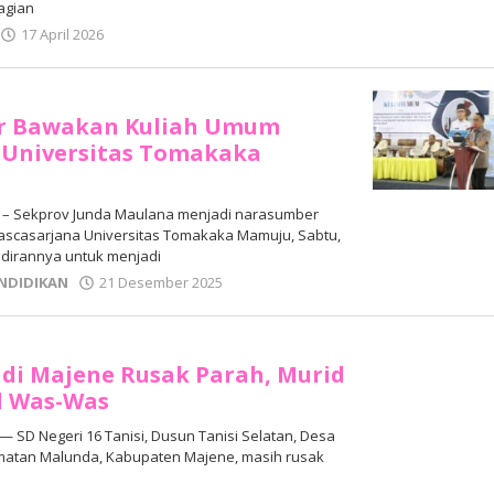
agian
oleh
17 April 2026
Adhe
Junaedi
Sholat
ar Bawakan Kuliah Umum
 Universitas Tomakaka
– Sekprov Junda Maulana menjadi narasumber
scasarjana Universitas Tomakaka Mamuju, Sabtu,
dirannya untuk menjadi
oleh
NDIDIKAN
21 Desember 2025
Adhe
Junaedi
Sholat
h di Majene Rusak Parah, Murid
l Was-Was
 SD Negeri 16 Tanisi, Dusun Tanisi Selatan, Desa
matan Malunda, Kabupaten Majene, masih rusak