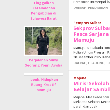
Peresmian ini menjadi b
Tinggalkan
DAERAH
,
PENDIDIKAN
Keteladanan
Pengabdian di
Sulawesi Barat
Pemprov Sulbar
Sekprov Sulb
Pasca Sarjana
Mamuju
Mamuju, Mesakada.com 
Kuliah Umum Program Pa
20 Desember 2025. Keha
Perjalanan Sunyi
DAERAH
,
HEADLINE
,
PE
Seorang Yonni Arvilia
Majene
Ipenk, Hidupkan
Miris! Sekola
Ruang Kreatif
Belajar Sambi
Mamuju
Majene, Mesakada.com —
Mekkatta Selatan, Keca
parah dan tidak