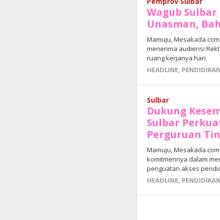
Pemprov Sulbar
Wagub Sulbar 
Unasman, Baha
Mamuju, Mesakada.com –
menerima audiensi Rekto
ruang kerjanya hari
HEADLINE
,
PENDIDIKA
Sulbar
Dukung Kesem
Sulbar Perkua
Perguruan Ti
Mamuju, Mesakada.com 
komitmennya dalam meni
penguatan akses pendidik
HEADLINE
,
PENDIDIKA