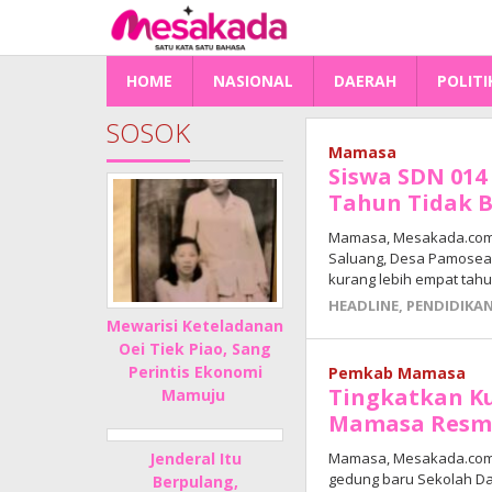
Lewati
ke
konten
HOME
NASIONAL
DAERAH
POLITI
SOSOK
Mamasa
Siswa SDN 014
Tahun Tidak B
Mamasa, Mesakada.com —
Saluang, Desa Pamosea
kurang lebih empat tahu
HEADLINE
,
PENDIDIKA
Mewarisi Keteladanan
Oei Tiek Piao, Sang
Perintis Ekonomi
Pemkab Mamasa
Tingkatkan Ku
Mamuju
Mamasa Resmi
Mamasa, Mesakada.com
Jenderal Itu
gedung baru Sekolah Das
Berpulang,