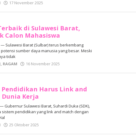
oleh
N
17 November 2025
Adhe
Junaedi
Sholat
Terbaik di Sulawesi Barat,
ik Calon Mahasiswa
 Sulawesi Barat (Sulbar) terus berkembang
 potensi sumber daya manusia yang besar. Meski
nya tidak
oleh
N
,
RAGAM
16 November 2025
Adhe
Junaedi
Sholat
 Pendidikan Harus Link and
 Dunia Kerja
 Gubernur Sulawesi Barat, Suhardi Duka (SDK),
sistem pendidikan yang link and match dengan
Hal
oleh
N
25 Oktober 2025
Adhe
Junaedi