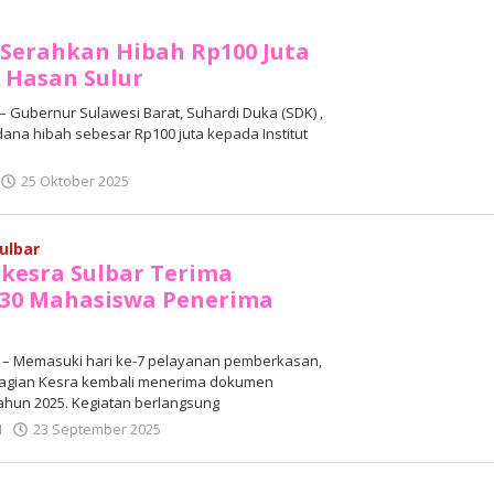
Sholat
Serahkan Hibah Rp100 Juta
t Hasan Sulur
 Gubernur Sulawesi Barat, Suhardi Duka (SDK) ,
na hibah sebesar Rp100 juta kepada Institut
oleh
25 Oktober 2025
Adhe
Junaedi
Sholat
ulbar
mkesra Sulbar Terima
30 Mahasiswa Penerima
– Memasuki hari ke-7 pelayanan pemberkasan,
Bagian Kesra kembali menerima dokumen
ahun 2025. Kegiatan berlangsung
oleh
N
23 September 2025
Adhe
Junaedi
Sholat