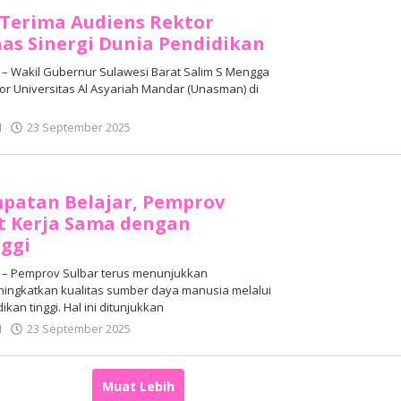
Terima Audiens Rektor
s Sinergi Dunia Pendidikan
 Wakil Gubernur Sulawesi Barat Salim S Mengga
r Universitas Al Asyariah Mandar (Unasman) di
oleh
N
23 September 2025
Adhe
Junaedi
Sholat
patan Belajar, Pemprov
t Kerja Sama dengan
nggi
– Pemprov Sulbar terus menunjukkan
ngkatkan kualitas sumber daya manusia melalui
an tinggi. Hal ini ditunjukkan
oleh
N
23 September 2025
Adhe
Junaedi
Sholat
Muat Lebih