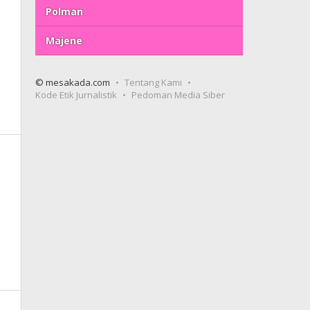
Polman
Majene
© mesakada.com
Tentang Kami
Kode Etik Jurnalistik
Pedoman Media Siber