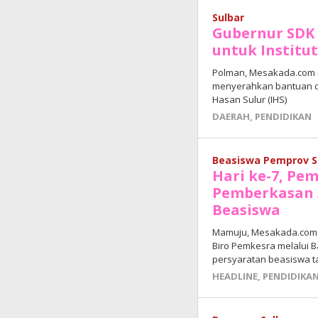
Sulbar
Gubernur SDK 
untuk Institu
Polman, Mesakada.com –
menyerahkan bantuan da
Hasan Sulur (IHS)
DAERAH
,
PENDIDIKAN
Beasiswa Pemprov S
Hari ke-7, Pe
Pemberkasan 
Beasiswa
Mamuju, Mesakada.com 
Biro Pemkesra melalui 
persyaratan beasiswa t
HEADLINE
,
PENDIDIKA