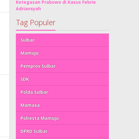
Ketegasan Prabowo di Kasus Febrie
Adriansyah
Tag Populer
Sulbar
Mamuju
Pemprov Sulbar
SDK
Polda Sulbar
Mamasa
Polresta Mamuju
DPRD Sulbar