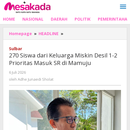
Lewati
ke
konten
HOME
NASIONAL
DAERAH
POLITIK
PEMERINTAHA
270
Homepage
»
HEADLINE
»
Siswa
dari
Sulbar
Keluarga
270 Siswa dari Keluarga Miskin Desil 1-2
Miskin
Prioritas Masuk SR di Mamuju
Desil
1-
oleh
6 Juli 2026
2
Adhe
oleh
Adhe Junaedi Sholat
Prioritas
Junaedi
Masuk
Sholat
SR
di
Mamuju