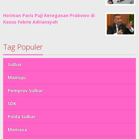
Hotman Paris Puji Ketegasan Prabowo di
Kasus Febrie Adriansyah
Tag Populer
Sulbar
Mamuju
Pemprov Sulbar
SDK
Polda Sulbar
Mamasa