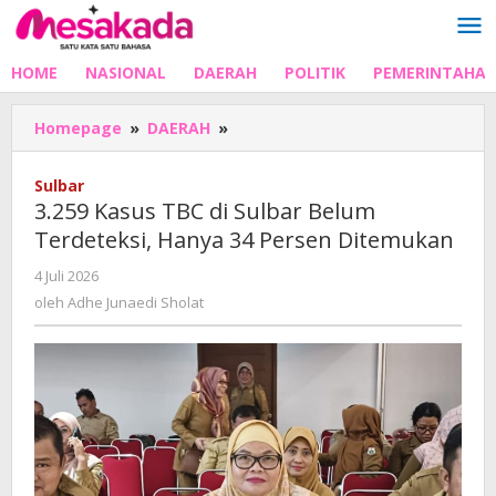
Lewati
ke
konten
HOME
NASIONAL
DAERAH
POLITIK
PEMERINTAHA
3.259
Homepage
»
DAERAH
»
Kasus
TBC
Sulbar
di
3.259 Kasus TBC di Sulbar Belum
Sulbar
Terdeteksi, Hanya 34 Persen Ditemukan
Belum
Terdeteksi,
oleh
4 Juli 2026
Hanya
Adhe
oleh
Adhe Junaedi Sholat
34
Junaedi
Persen
Sholat
Ditemukan