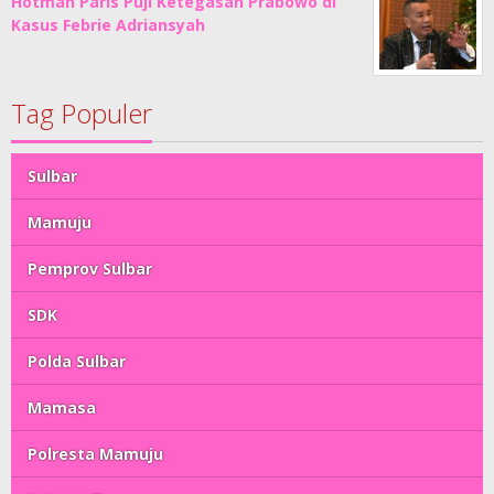
Hotman Paris Puji Ketegasan Prabowo di
Kasus Febrie Adriansyah
Tag Populer
Sulbar
Mamuju
Pemprov Sulbar
SDK
Polda Sulbar
Mamasa
Polresta Mamuju