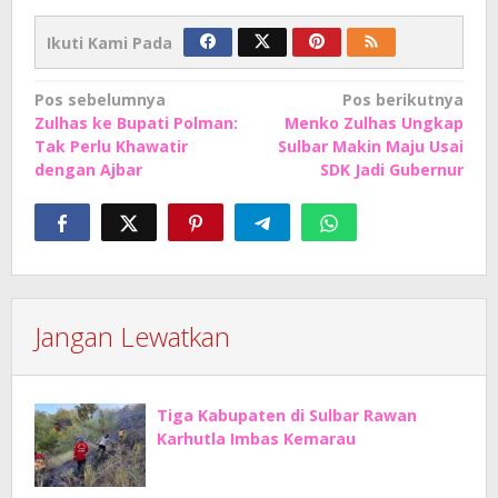
Ikuti Kami Pada
Navigasi
Pos sebelumnya
Pos berikutnya
Zulhas ke Bupati Polman:
Menko Zulhas Ungkap
pos
Tak Perlu Khawatir
Sulbar Makin Maju Usai
dengan Ajbar
SDK Jadi Gubernur
Jangan Lewatkan
Tiga Kabupaten di Sulbar Rawan
Karhutla Imbas Kemarau