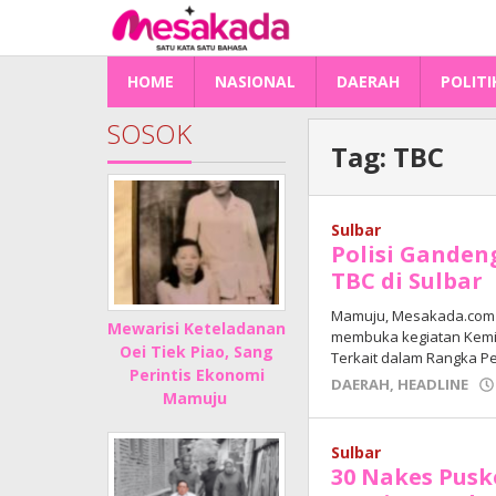
Lewati
ke
konten
HOME
NASIONAL
DAERAH
POLITI
SOSOK
Tag:
TBC
Sulbar
Polisi Ganden
TBC di Sulbar
Mamuju, Mesakada.com – 
Mewarisi Keteladanan
membuka kegiatan Kemit
Oei Tiek Piao, Sang
Terkait dalam Rangka 
Perintis Ekonomi
DAERAH
,
HEADLINE
Mamuju
Sulbar
30 Nakes Puske