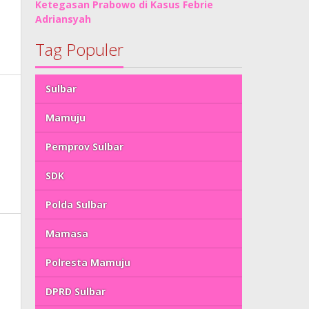
Ketegasan Prabowo di Kasus Febrie
Adriansyah
Tag Populer
Sulbar
Mamuju
Pemprov Sulbar
SDK
Polda Sulbar
Mamasa
Polresta Mamuju
DPRD Sulbar