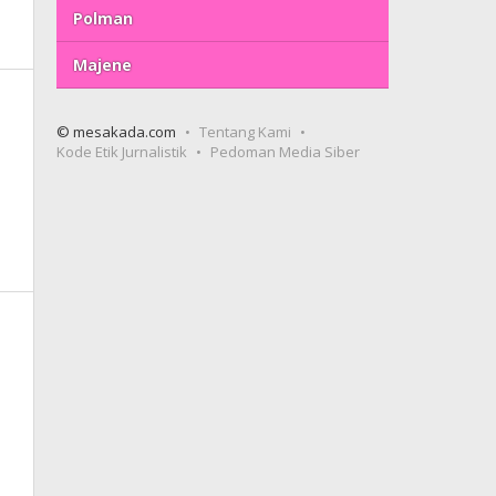
Polman
Majene
© mesakada.com
Tentang Kami
Kode Etik Jurnalistik
Pedoman Media Siber