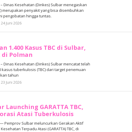
– Dinas Kesehatan (Dinkes) Sulbar menegaskan
C) merupakan penyakit yang bisa disembuhkan
ni pengobatan hingga tuntas.
oleh
24 Juni 2026
Adhe
Junaedi
Sholat
n 1.400 Kasus TBC di Sulbar,
 di Polman
 Dinas Kesehatan (Dinkes) Sulbar mencatat telah
 kasus tuberkulosis (TBC) dari target penemuan
pkan tahun
oleh
23 Juni 2026
Adhe
Junaedi
Sholat
ar Launching GARATTA TBC,
orasi Atasi Tuberkulosis
— Pemprov Sulbar meluncurkan Gerakan Aktif
Kesehatan Terpadu Atasi (GARATTA) TBC, di