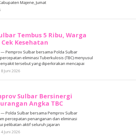
abupaten Majene, Jumat
oleh
6
Adhe
Junaedi
Sholat
Sulbar Tembus 5 Ribu, Warga
 Cek Kesehatan
— Pemprov Sulbar bersama Polda Sulbar
percepatan eliminasi Tuberkulosis (TBC) menyusul
penyakit tersebut yang diperkirakan mencapai
oleh
8 Juni 2026
Adhe
Junaedi
Sholat
prov Sulbar Bersinergi
gurangan Angka TBC
— Polda Sulbar bersama Pemprov Sulbar
am percepatan penanganan dan eliminasi
ui pelibatan aktif seluruh jajaran
oleh
4 Juni 2026