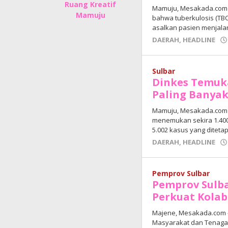
Ruang Kreatif
Mamuju, Mesakada.com 
Mamuju
bahwa tuberkulosis (TB
asalkan pasien menjala
DAERAH
,
HEADLINE
Sulbar
Dinkes Temuka
Paling Banyak
Mamuju, Mesakada.com –
menemukan sekira 1.400
5.002 kasus yang diteta
DAERAH
,
HEADLINE
Pemprov Sulbar
Pemprov Sulb
Perkuat Kolab
Majene, Mesakada.com 
Masyarakat dan Tenaga 