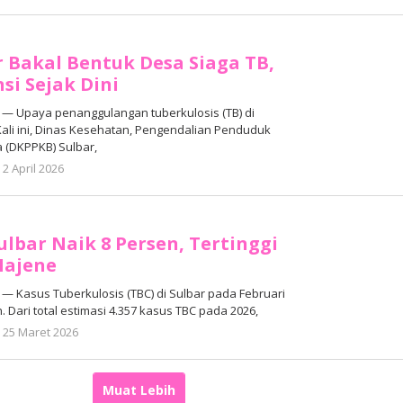
Adhe
Junaedi
Sholat
 Bakal Bentuk Desa Siaga TB,
nsi Sejak Dini
 Upaya penanggulangan tuberkulosis (TB) di
 Kali ini, Dinas Kesehatan, Pengendalian Penduduk
 (DKPPKB) Sulbar,
oleh
2 April 2026
Adhe
Junaedi
Sholat
ulbar Naik 8 Persen, Tertinggi
Majene
 Kasus Tuberkulosis (TBC) di Sulbar pada Februari
 Dari total estimasi 4.357 kasus TBC pada 2026,
oleh
25 Maret 2026
Adhe
Junaedi
Sholat
Muat Lebih