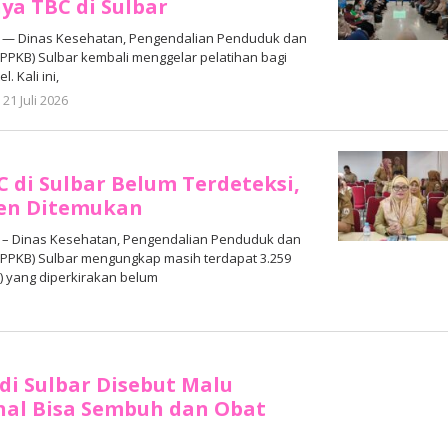
ya TBC di Sulbar
— Dinas Kesehatan, Pengendalian Penduduk dan
PPKB) Sulbar kembali menggelar pelatihan bagi
. Kali ini,
oleh
21 Juli 2026
Adhe
Junaedi
Sholat
C di Sulbar Belum Terdeteksi,
sen Ditemukan
– Dinas Kesehatan, Pengendalian Penduduk dan
PPKB) Sulbar mengungkap masih terdapat 3.259
) yang diperkirakan belum
oleh
Adhe
Junaedi
Sholat
di Sulbar Disebut Malu
hal Bisa Sembuh dan Obat