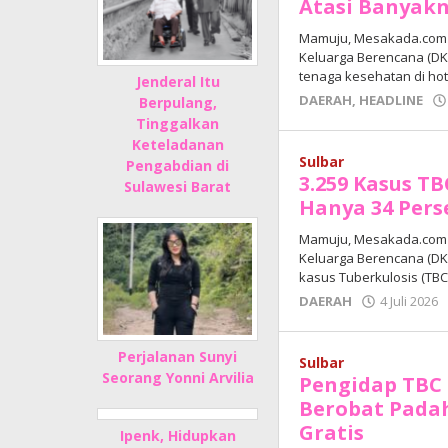
Atasi Banyakn
Mamuju, Mesakada.com 
Keluarga Berencana (DK
tenaga kesehatan di hotel
Jenderal Itu
DAERAH
,
HEADLINE
Berpulang,
Tinggalkan
Keteladanan
Sulbar
Pengabdian di
3.259 Kasus TB
Sulawesi Barat
Hanya 34 Per
Mamuju, Mesakada.com 
Keluarga Berencana (DK
kasus Tuberkulosis (TBC
DAERAH
4 Juli 2026
Perjalanan Sunyi
Sulbar
Seorang Yonni Arvilia
Pengidap TBC 
Berobat Pada
Gratis
Ipenk, Hidupkan