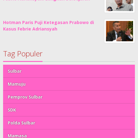
Hotman Paris Puji Ketegasan Prabowo di
Kasus Febrie Adriansyah
Tag Populer
Sulbar
Mamuju
Pemprov Sulbar
SDK
Polda Sulbar
Mamasa