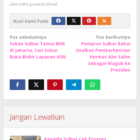
oleh
Adhe Junaedi Sholat
Ikuti Kami Pada
Navigasi
Pos sebelumnya
Pos berikutnya
Sekda Sulbar Temui BKN
Pemprov Sulbar Bakal
pos
di Jakarta, Cari Solusi
Usulkan Pemberhentian
Buka Blokir Layanan ASN
Hormat Alm Salim
Sebagai Wagub ke
Presiden
Jangan Lewatkan
Kapolda Sulbar Cek Progres