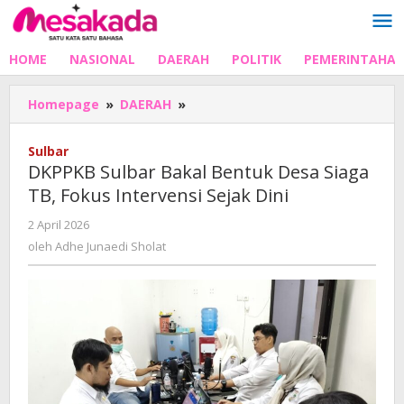
Lewati
ke
konten
HOME
NASIONAL
DAERAH
POLITIK
PEMERINTAHA
DKPPKB
Homepage
»
DAERAH
»
Sulbar
Bakal
Sulbar
Bentuk
DKPPKB Sulbar Bakal Bentuk Desa Siaga
Desa
TB, Fokus Intervensi Sejak Dini
Siaga
TB,
oleh
2 April 2026
Fokus
Adhe
oleh
Adhe Junaedi Sholat
Intervensi
Junaedi
Sejak
Sholat
Dini