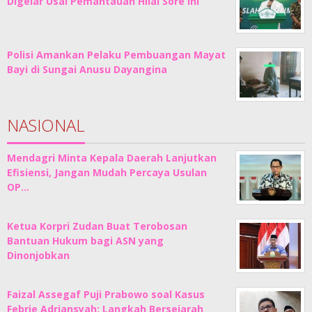
Digelar Usai Pemantauan Hilal Sore Ini
Polisi Amankan Pelaku Pembuangan Mayat
Bayi di Sungai Anusu Dayangina
NASIONAL
Mendagri Minta Kepala Daerah Lanjutkan
Efisiensi, Jangan Mudah Percaya Usulan
OP…
Ketua Korpri Zudan Buat Terobosan
Bantuan Hukum bagi ASN yang
Dinonjobkan
Faizal Assegaf Puji Prabowo soal Kasus
Febrie Adriansyah: Langkah Bersejarah