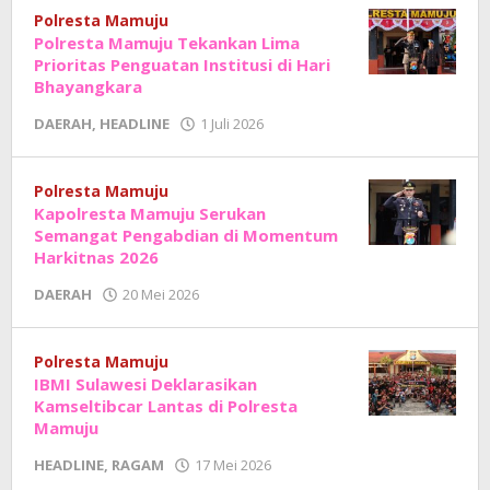
Sholat
Polresta Mamuju
Polresta Mamuju Tekankan Lima
Prioritas Penguatan Institusi di Hari
Bhayangkara
oleh
DAERAH
,
HEADLINE
1 Juli 2026
Adhe
Junaedi
Sholat
Polresta Mamuju
Kapolresta Mamuju Serukan
Semangat Pengabdian di Momentum
Harkitnas 2026
oleh
DAERAH
20 Mei 2026
Adhe
Junaedi
Sholat
Polresta Mamuju
IBMI Sulawesi Deklarasikan
Kamseltibcar Lantas di Polresta
Mamuju
oleh
HEADLINE
,
RAGAM
17 Mei 2026
Adhe