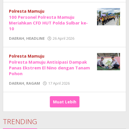
Junaedi
Sholat
Polresta Mamuju
100 Personel Polresta Mamuju
Meriahkan CFD HUT Polda Sulbar ke-
10
oleh
DAERAH
,
HEADLINE
26 April 2026
Adhe
Junaedi
Sholat
Polresta Mamuju
Polresta Mamuju Antisipasi Dampak
Panas Ekstrem El Nino dengan Tanam
Pohon
oleh
DAERAH
,
RAGAM
17 April 2026
Adhe
Junaedi
Sholat
Muat Lebih
TRENDING