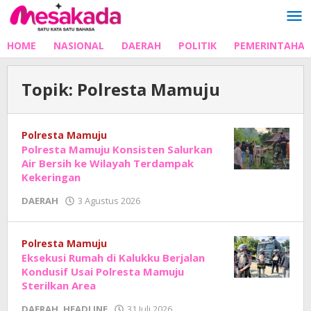
Lewati
ke
konten
HOME
NASIONAL
DAERAH
POLITIK
PEMERINTAHA
Topik:
Polresta Mamuju
Polresta Mamuju
Polresta Mamuju Konsisten Salurkan
Air Bersih ke Wilayah Terdampak
Kekeringan
oleh
DAERAH
3 Agustus 2026
Adhe
Junaedi
Sholat
Polresta Mamuju
Eksekusi Rumah di Kalukku Berjalan
Kondusif Usai Polresta Mamuju
Sterilkan Area
oleh
DAERAH
,
HEADLINE
31 Juli 2026