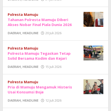
Adhe
Junaedi
Sholat
Polresta Mamuju
Tahanan Polresta Mamuju Diberi
Akses Nobar Final Piala Dunia 2026
oleh
DAERAH
,
HEADLINE
20 Juli 2026
Adhe
Junaedi
Sholat
Polresta Mamuju
Polresta Mamuju Tegaskan Tetap
Solid Bersama Kodim dan Kejari
oleh
DAERAH
,
HEADLINE
15 Juli 2026
Adhe
Junaedi
Sholat
Polresta Mamuju
Pria di Mamuju Mengamuk Histeris
Usai Konsumsi Boje
oleh
DAERAH
,
HEADLINE
12 Juli 2026
Adhe
Junaedi