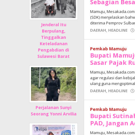
Sebagian Besa
Mamuju, Mesakada.com —
(SDK) menjelaskan bahw
diterima Pemprov Sulba
Jenderal Itu
DAERAH
,
HEADLINE
Berpulang,
Tinggalkan
Keteladanan
Pemkab Mamuju
Pengabdian di
Bupati Mamuju
Sulawesi Barat
Sasar Pajak 
Mamuju, Mesakada.com —
agar regulasi dan kebija
ulang guna mengoptima
DAERAH
,
HEADLINE
Perjalanan Sunyi
Pemkab Mamuju
Seorang Yonni Arvilia
Bupati Sutina
PAD, Jangan A
Mamuju, Mesakada.com 