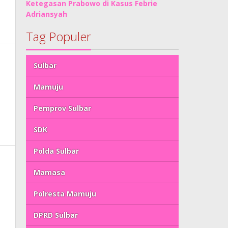
Ketegasan Prabowo di Kasus Febrie
Adriansyah
Tag Populer
Sulbar
Mamuju
Pemprov Sulbar
SDK
Polda Sulbar
Mamasa
Polresta Mamuju
DPRD Sulbar