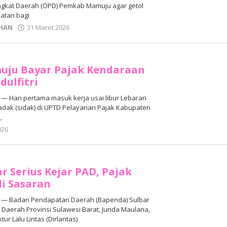
ngkat Daerah (OPD) Pemkab Mamuju agar getol
atan bagi
oleh
HAN
31 Maret 2026
Adhe
Junaedi
Sholat
uju Bayar Pajak Kendaraan
dulfitri
 Hari pertama masuk kerja usai libur Lebaran
adak (sidak) di UPTD Pelayanan Pajak Kabupaten
,
oleh
026
Adhe
Junaedi
Sholat
r Serius Kejar PAD, Pajak
i Sasaran
— Badan Pendapatan Daerah (Bapenda) Sulbar
Daerah Provinsi Sulawesi Barat, Junda Maulana,
ur Lalu Lintas (Dirlantas)