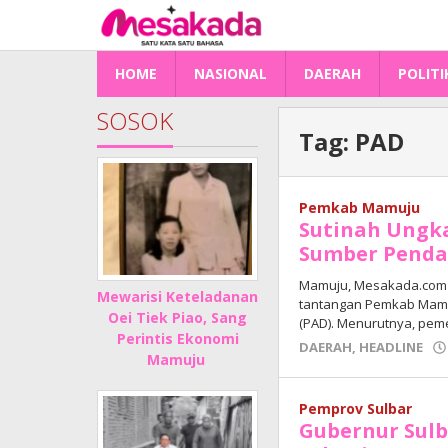
Lewati
ke
konten
HOME
NASIONAL
DAERAH
POLITI
SOSOK
Tag:
PAD
Pemkab Mamuju
Sutinah Ungk
Sumber Pendap
Mamuju, Mesakada.com –
Mewarisi Keteladanan
tantangan Pemkab Mamu
Oei Tiek Piao, Sang
(PAD). Menurutnya, pem
Perintis Ekonomi
DAERAH
,
HEADLINE
Mamuju
Pemprov Sulbar
Gubernur Sulb