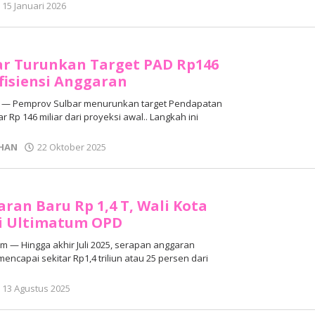
oleh
15 Januari 2026
Adhe
Junaedi
Sholat
ar Turunkan Target PAD Rp146
Efisiensi Anggaran
— Pemprov Sulbar menurunkan target Pendapatan
r Rp 146 miliar dari proyeksi awal.. Langkah ini
oleh
HAN
22 Oktober 2025
Adhe
Junaedi
Sholat
ran Baru Rp 1,4 T, Wali Kota
i Ultimatum OPD
 — Hingga akhir Juli 2025, serapan anggaran
ncapai sekitar Rp1,4 triliun atau 25 persen dari
oleh
13 Agustus 2025
Adhe
Junaedi