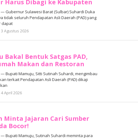
r Harus Dibagi ke Kabupaten
 Gubernur Sulawesi Barat (Sulbar) Suhardi Duka
a tidak seluruh Pendapatan Asli Daerah (PAD) yang
r dapat
oleh
3 Agustus 2026
Adhe
Junaedi
Sholat
 Bakal Bentuk Satgas PAD,
Rumah Makan dan Restoran
 Bupati Mamuju, Sitti Sutinah Suhardi, mengimbau
kan terkait Pendapatan Asli Daerah (PAD) dikaji
lkan
oleh
4 April 2026
Adhe
Junaedi
Sholat
h Minta Jajaran Cari Sumber
da Bocor!
— Bupati Mamuju, Sutinah Suhardi meminta para