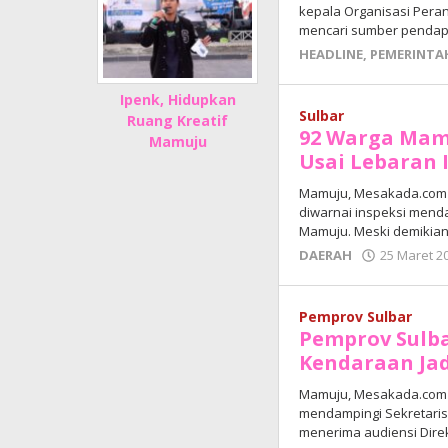
kepala Organisasi Pera
mencari sumber pendap
HEADLINE
,
PEMERINTA
Ipenk, Hidupkan
Sulbar
Ruang Kreatif
92 Warga Mam
Mamuju
Usai Lebaran I
Mamuju, Mesakada.com —
diwarnai inspeksi mend
Mamuju. Meski demikian
DAERAH
25 Maret 2
Pemprov Sulbar
Pemprov Sulba
Kendaraan Jad
Mamuju, Mesakada.com 
mendampingi Sekretaris 
menerima audiensi Direkt