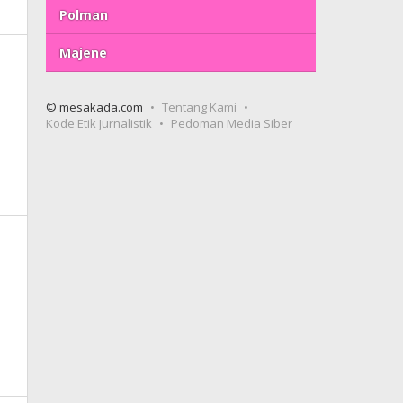
Polman
Majene
© mesakada.com
Tentang Kami
Kode Etik Jurnalistik
Pedoman Media Siber