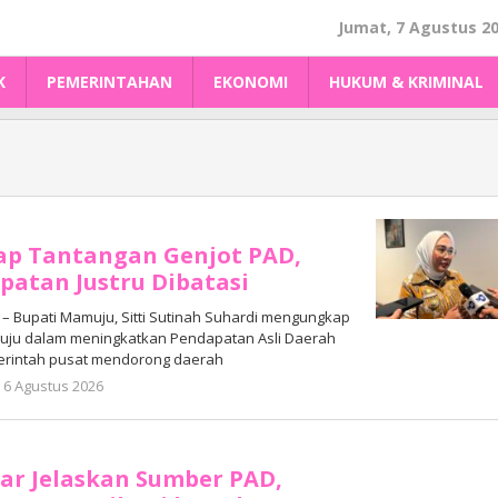
Jumat, 7 Agustus 2
K
PEMERINTAHAN
EKONOMI
HUKUM & KRIMINAL
ap Tantangan Genjot PAD,
atan Justru Dibatasi
 Bupati Mamuju, Sitti Sutinah Suhardi mengungkap
ju dalam meningkatkan Pendapatan Asli Daerah
erintah pusat mendorong daerah
oleh
6 Agustus 2026
Adhe
Junaedi
Sholat
ar Jelaskan Sumber PAD,