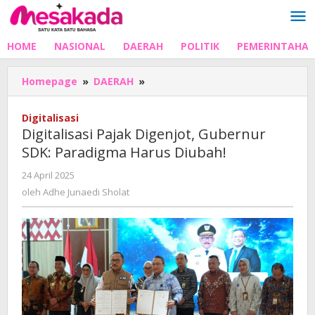
Lewati
ke
konten
HOME
NASIONAL
DAERAH
POLITIK
PEMERINTAHA
Digitalisasi
Homepage
»
DAERAH
»
Pajak
Digenjot,
Digitalisasi
Gubernur
Digitalisasi Pajak Digenjot, Gubernur
SDK:
SDK: Paradigma Harus Diubah!
Paradigma
Harus
oleh
24 April 2025
Diubah!
Adhe
oleh
Adhe Junaedi Sholat
Junaedi
Sholat