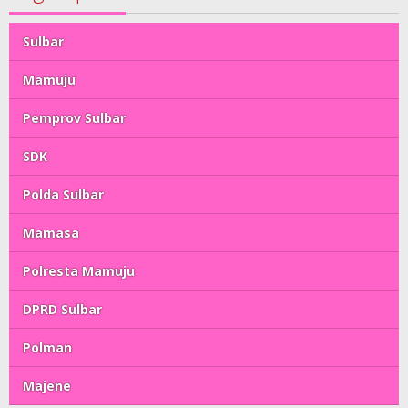
Sulbar
Mamuju
Pemprov Sulbar
SDK
Polda Sulbar
Mamasa
Polresta Mamuju
DPRD Sulbar
Polman
Majene