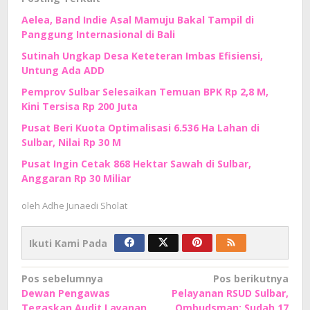
Aelea, Band Indie Asal Mamuju Bakal Tampil di
Panggung Internasional di Bali
Sutinah Ungkap Desa Keteteran Imbas Efisiensi,
Untung Ada ADD
Pemprov Sulbar Selesaikan Temuan BPK Rp 2,8 M,
Kini Tersisa Rp 200 Juta
Pusat Beri Kuota Optimalisasi 6.536 Ha Lahan di
Sulbar, Nilai Rp 30 M
Pusat Ingin Cetak 868 Hektar Sawah di Sulbar,
Anggaran Rp 30 Miliar
oleh
Adhe Junaedi Sholat
Ikuti Kami Pada
Navigasi
Pos sebelumnya
Pos berikutnya
Dewan Pengawas
Pelayanan RSUD Sulbar,
pos
Tegaskan Audit Layanan
Ombudsman: Sudah 17