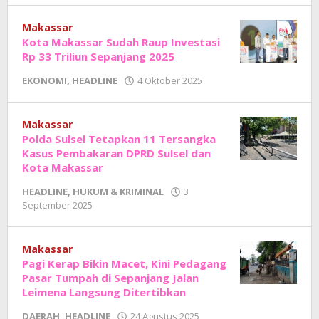
Junaedi
Sholat
Makassar
Kota Makassar Sudah Raup Investasi
Rp 33 Triliun Sepanjang 2025
oleh
EKONOMI
,
HEADLINE
4 Oktober 2025
Adhe
Junaedi
Sholat
Makassar
Polda Sulsel Tetapkan 11 Tersangka
Kasus Pembakaran DPRD Sulsel dan
Kota Makassar
HEADLINE
,
HUKUM & KRIMINAL
3
oleh
September 2025
Adhe
Junaedi
Sholat
Makassar
Pagi Kerap Bikin Macet, Kini Pedagang
Pasar Tumpah di Sepanjang Jalan
Leimena Langsung Ditertibkan
oleh
DAERAH
,
HEADLINE
24 Agustus 2025