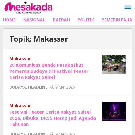
Lewati
ke
konten
HOME
NASIONAL
DAERAH
POLITIK
PEMERINTAHA
Topik:
Makassar
Makassar
20 Komunitas Benda Pusaka Ikut
Pameran Budaya di Festival Teater
Cerita Rakyat Sulsel
oleh
BUDAYA
,
HEADLINE
9 Mei 2026
Adhe
Junaedi
Sholat
Makassar
Festival Teater Cerita Rakyat Sulsel
2026, Dibuka, DKSS Harap Jadi Agenda
Tahunan
oleh
BUDAYA
,
HEADLINE
9 Mei 2026