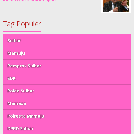
Tag Populer
Sulbar
Mamuju
Pemprov Sulbar
SDK
Polda Sulbar
Mamasa
Polresta Mamuju
DPRD Sulbar