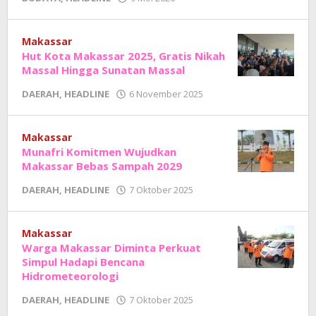
Adhe
Junaedi
Sholat
Makassar
Hut Kota Makassar 2025, Gratis Nikah
Massal Hingga Sunatan Massal
oleh
DAERAH
,
HEADLINE
6 November 2025
Adhe
Junaedi
Sholat
Makassar
Munafri Komitmen Wujudkan
Makassar Bebas Sampah 2029
oleh
DAERAH
,
HEADLINE
7 Oktober 2025
Adhe
Junaedi
Sholat
Makassar
Warga Makassar Diminta Perkuat
Simpul Hadapi Bencana
Hidrometeorologi
oleh
DAERAH
,
HEADLINE
7 Oktober 2025
Adhe