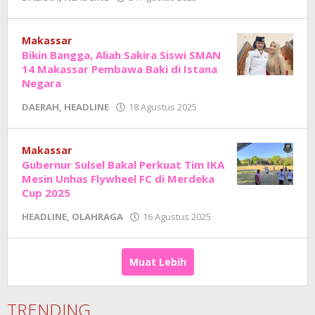
Adhe
Junaedi
Sholat
Makassar
Bikin Bangga, Aliah Sakira Siswi SMAN
14 Makassar Pembawa Baki di Istana
Negara
oleh
DAERAH
,
HEADLINE
18 Agustus 2025
Adhe
Junaedi
Sholat
Makassar
Gubernur Sulsel Bakal Perkuat Tim IKA
Mesin Unhas Flywheel FC di Merdeka
Cup 2025
oleh
HEADLINE
,
OLAHRAGA
16 Agustus 2025
Adhe
Junaedi
Sholat
Muat Lebih
TRENDING