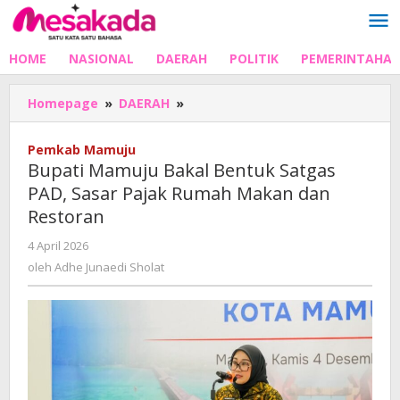
Lewati
ke
konten
HOME
NASIONAL
DAERAH
POLITIK
PEMERINTAHA
Bupati
Homepage
»
DAERAH
»
Mamuju
Bakal
Pemkab Mamuju
Bentuk
Bupati Mamuju Bakal Bentuk Satgas
Satgas
PAD, Sasar Pajak Rumah Makan dan
PAD,
Restoran
Sasar
Pajak
oleh
4 April 2026
Rumah
Adhe
oleh
Adhe Junaedi Sholat
Makan
Junaedi
dan
Sholat
Restoran