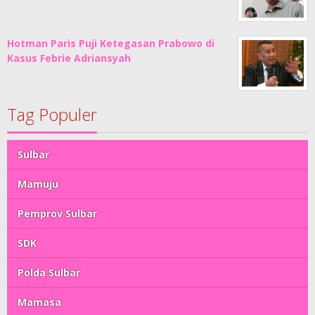
Hotman Paris Puji Ketegasan Prabowo di
Kasus Febrie Adriansyah
Tag Populer
Sulbar
Mamuju
Pemprov Sulbar
SDK
Polda Sulbar
Mamasa