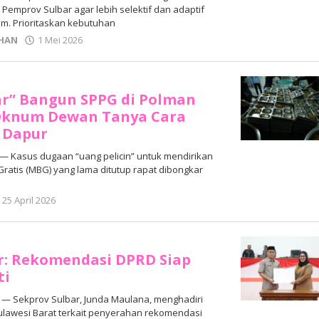
Pemprov Sulbar agar lebih selektif dan adaptif
m. Prioritaskan kebutuhan
oleh
HAN
1 Mei 2026
Adhe
Junaedi
Sholat
ar” Bangun SPPG di Polman
 Oknum Dewan Tanya Cara
 Dapur
 Kasus dugaan “uang pelicin” untuk mendirikan
ratis (MBG) yang lama ditutup rapat dibongkar
oleh
25 April 2026
Adhe
Junaedi
Sholat
r: Rekomendasi DPRD Siap
ti
— Sekprov Sulbar, Junda Maulana, menghadiri
ulawesi Barat terkait penyerahan rekomendasi