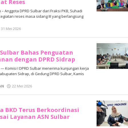
aat Reses
 Anggota DPRD Sulbar dari Fraksi PKB, Suhadi
egiatan reses masa sidang III yang berlangsung
oleh
31 Mei 2026
Adhe
Junaedi
Sholat
 Sulbar Bahas Penguatan
anan dengan DPRD Sidrap
— Komisi I DPRD Sulbar menerima kunjungan kerja
Kabupaten Sidrap, di Gedung DPRD Sulbar, Kamis
oleh
AN
22 Mei 2026
Adhe
Junaedi
Sholat
a BKD Terus Berkoordinasi
sai Layanan ASN Sulbar