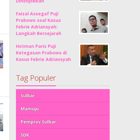
Dinonjobkan
Faizal Assegaf Puji
Prabowo soal Kasus
Febrie Adriansyah:
Langkah Bersejarah
Hotman Paris Puji
Ketegasan Prabowo di
Kasus Febrie Adriansyah
Tag Populer
Sulbar
Mamuju
Pemprov Sulbar
SDK