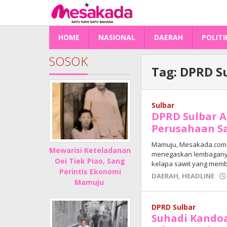
Lewati
ke
konten
HOME
NASIONAL
DAERAH
POLITI
SOSOK
Tag:
DPRD S
Sulbar
DPRD Sulbar A
Perusahaan Sa
Mamuju, Mesakada.com –
Mewarisi Keteladanan
menegaskan lembaganya
Oei Tiek Piao, Sang
kelapa sawit yang memb
Perintis Ekonomi
DAERAH
,
HEADLINE
Mamuju
DPRD Sulbar
Suhadi Kandoa