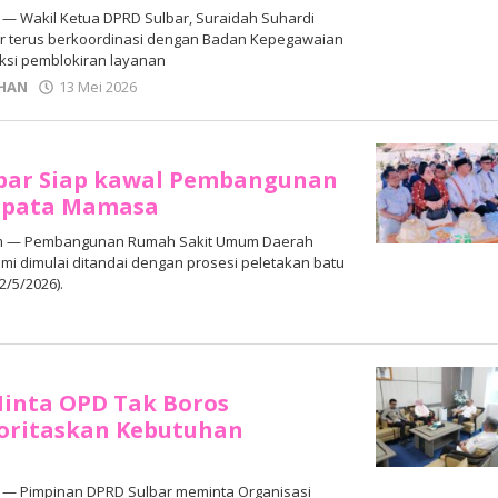
 Wakil Ketua DPRD Sulbar, Suraidah Suhardi
r terus berkoordinasi dengan Badan Kepegawaian
nksi pemblokiran layanan
oleh
HAN
13 Mei 2026
Adhe
Junaedi
Sholat
lbar Siap kawal Pembangunan
apata Mamasa
 — Pembangunan Rumah Sakit Umum Daerah
mi dimulai ditandai dengan prosesi peletakan batu
2/5/2026).
oleh
Adhe
Junaedi
Sholat
Minta OPD Tak Boros
ioritaskan Kebutuhan
— Pimpinan DPRD Sulbar meminta Organisasi