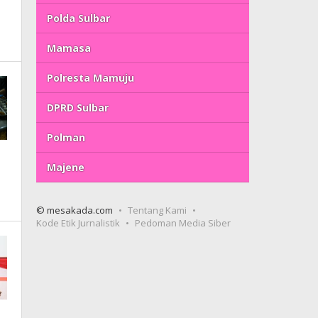
Polda Sulbar
Mamasa
Polresta Mamuju
DPRD Sulbar
Polman
Majene
© mesakada.com
Tentang Kami
Kode Etik Jurnalistik
Pedoman Media Siber