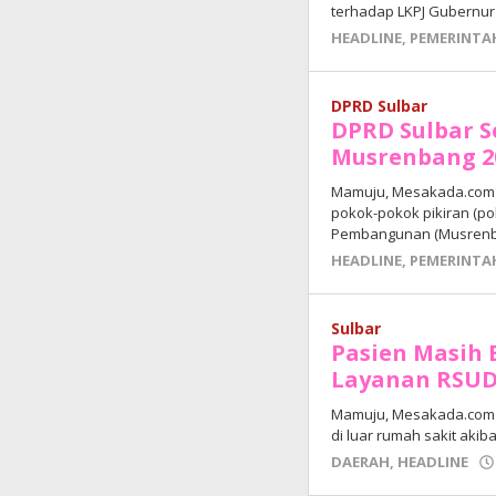
terhadap LKPJ Gubernur
HEADLINE
,
PEMERINTA
DPRD Sulbar
DPRD Sulbar S
Musrenbang 2
Mamuju, Mesakada.com 
pokok-pokok pikiran (p
Pembangunan (Musrenba
HEADLINE
,
PEMERINTA
Sulbar
Pasien Masih B
Layanan RSUD
Mamuju, Mesakada.com 
di luar rumah sakit akib
DAERAH
,
HEADLINE