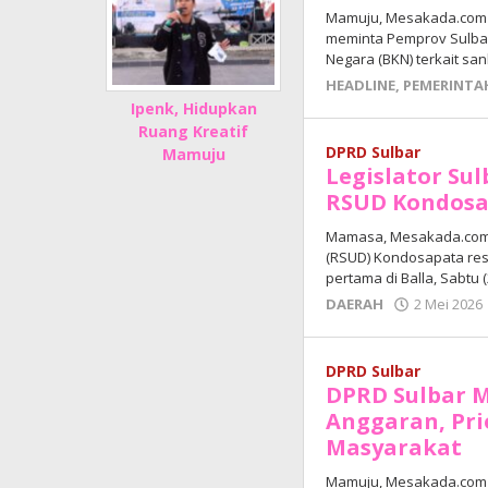
Mamuju, Mesakada.com —
meminta Pemprov Sulba
Negara (BKN) terkait sa
HEADLINE
,
PEMERINTA
Ipenk, Hidupkan
Ruang Kreatif
DPRD Sulbar
Mamuju
Legislator Su
RSUD Kondos
Mamasa, Mesakada.com
(RSUD) Kondosapata res
pertama di Balla, Sabtu (
DAERAH
2 Mei 2026
DPRD Sulbar
DPRD Sulbar 
Anggaran, Pr
Masyarakat
Mamuju, Mesakada.com 