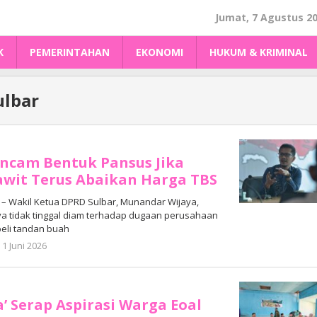
Jumat, 7 Agustus 2
K
PEMERINTAHAN
EKONOMI
HUKUM & KRIMINAL
ulbar
ncam Bentuk Pansus Jika
wit Terus Abaikan Harga TBS
 Wakil Ketua DPRD Sulbar, Munandar Wijaya,
 tidak tinggal diam terhadap dugaan perusahaan
eli tandan buah
oleh
1 Juni 2026
Adhe
Junaedi
Sholat
’ Serap Aspirasi Warga Eoal