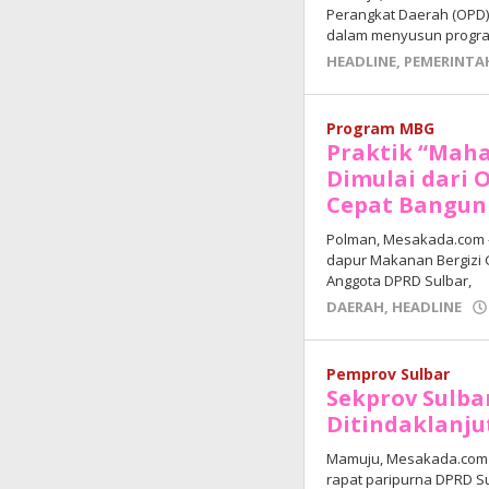
Perangkat Daerah (OPD) 
dalam menyusun progra
HEADLINE
,
PEMERINTA
Program MBG
Praktik “Mah
Dimulai dari
Cepat Bangun
Polman, Mesakada.com —
dapur Makanan Bergizi G
Anggota DPRD Sulbar,
DAERAH
,
HEADLINE
Pemprov Sulbar
Sekprov Sulba
Ditindaklanju
Mamuju, Mesakada.com 
rapat paripurna DPRD S