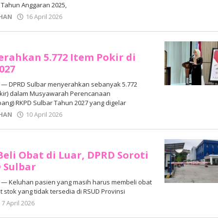
 Tahun Anggaran 2025,
oleh
HAN
16 April 2026
Adhe
Junaedi
Sholat
erahkan 5.772 Item Pokir di
027
— DPRD Sulbar menyerahkan sebanyak 5.772
okir) dalam Musyawarah Perencanaan
ng) RKPD Sulbar Tahun 2027 yang digelar
oleh
HAN
10 April 2026
Adhe
Junaedi
Sholat
eli Obat di Luar, DPRD Soroti
 Sulbar
— Keluhan pasien yang masih harus membeli obat
at stok yang tidak tersedia di RSUD Provinsi
oleh
7 April 2026
Adhe