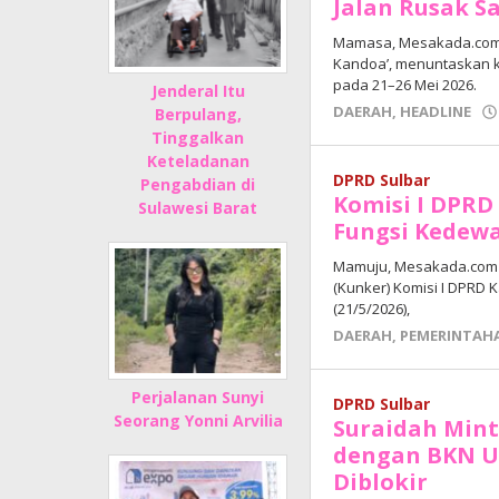
Jalan Rusak S
Mamasa, Mesakada.com –
Kandoa’, menuntaskan k
pada 21–26 Mei 2026.
Jenderal Itu
DAERAH
,
HEADLINE
Berpulang,
Tinggalkan
Keteladanan
DPRD Sulbar
Pengabdian di
Komisi I DPRD
Sulawesi Barat
Fungsi Kedew
Mamuju, Mesakada.com 
(Kunker) Komisi I DPRD 
(21/5/2026),
DAERAH
,
PEMERINTAH
Perjalanan Sunyi
DPRD Sulbar
Seorang Yonni Arvilia
Suraidah Mint
dengan BKN U
Diblokir