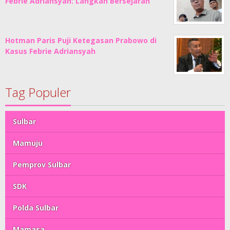
Febrie Adriansyah: Langkah Bersejarah
Hotman Paris Puji Ketegasan Prabowo di
Kasus Febrie Adriansyah
Tag Populer
Sulbar
Mamuju
Pemprov Sulbar
SDK
Polda Sulbar
Mamasa