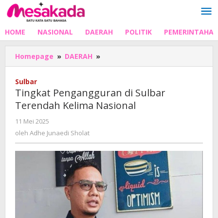
Lewati
ke
konten
HOME
NASIONAL
DAERAH
POLITIK
PEMERINTAHA
Tingkat
Homepage
»
DAERAH
»
Pengangguran
di
Sulbar
Sulbar
Tingkat Pengangguran di Sulbar
Terendah
Terendah Kelima Nasional
Kelima
Nasional
oleh
11 Mei 2025
Adhe
oleh
Adhe Junaedi Sholat
Junaedi
Sholat