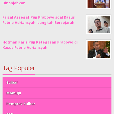
Dinonjobkan
Faizal Assegaf Puji Prabowo soal Kasus
Febrie Adriansyah: Langkah Bersejarah
Hotman Paris Puji Ketegasan Prabowo di
Kasus Febrie Adriansyah
Tag Populer
Sulbar
Mamuju
Pemprov Sulbar