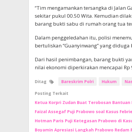
“Tim mengamankan tersangka di Jalan Ga
sekitar pukul 00.50 Wita. Kemudian di
barang bukti sabu di rumah orang tua ter
Dalam penggeledahan itu, polisi menemu
bertuliskan “Guanyinwang” yang diduga b
Dari hasil penimbangan, barang bukti ya
nilai ekonomi diperkirakan mencapai Rp 9,
Ditag
Bareskrim Polri
Hukum
Nas
Posting Terkait
Ketua Korpri Zudan Buat Terobosan Bantuan
Faizal Assegaf Puji Prabowo soal Kasus Febri
Hotman Paris Puji Ketegasan Prabowo di Kasu
Boyamin Apresiasi Langkah Prabowo Redam P