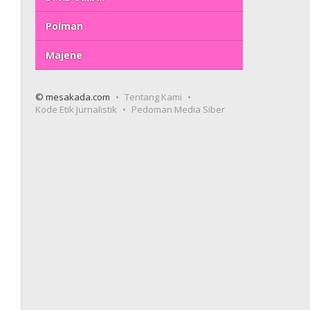
Polman
Majene
© mesakada.com
Tentang Kami
Kode Etik Jurnalistik
Pedoman Media Siber