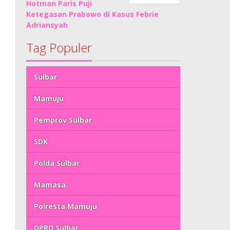
Hotman Paris Puji
Ketegasan Prabowo di Kasus Febrie
Adriansyah
Tag Populer
Sulbar
Mamuju
Pemprov Sulbar
SDK
Polda Sulbar
Mamasa
Polresta Mamuju
DPRD Sulbar