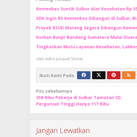
Kemenkes Suntik Sulbar Alat Kesehatan Rp 35
SDK Ingin RS Kemenkes Dibangun di Sulbar, Bi
Proyek RSUD Mateng Segera Dibangun Kemenk
Korban Banjir Bandang Sumatera Mulai Diser
Tingkatkan Mutu Layanan Kesehatan, Labkesda
oleh
Adhe Junaedi Sholat
Ikuti Kami Pada
Navigasi
Pos sebelumnya
358 Ribu Pekerja di Sulbar Tamatan SD,
pos
Perguruan Tinggi Hanya 117 Ribu
Jangan Lewatkan