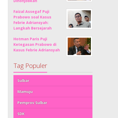
Dinonjobkan
Faizal Assegaf Puji
Prabowo soal Kasus
Febrie Adriansyah:
Langkah Bersejarah
Hotman Paris Puji
Ketegasan Prabowo di
Kasus Febrie Adriansyah
Tag Populer
Sulbar
Mamuju
Pemprov Sulbar
SDK