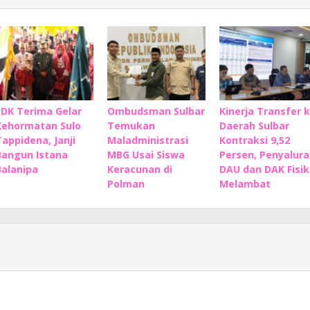
SDK Terima Gelar
Ombudsman Sulbar
Kinerja Transfer 
Kehormatan Sulo
Temukan
Daerah Sulbar
Tappidena, Janji
Maladministrasi
Kontraksi 9,52
Bangun Istana
MBG Usai Siswa
Persen, Penyalura
Balanipa
Keracunan di
DAU dan DAK Fisik
Polman
Melambat