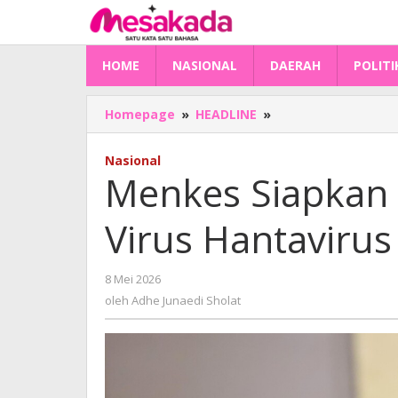
Lewati
ke
konten
HOME
NASIONAL
DAERAH
POLITI
Menkes
Homepage
»
HEADLINE
»
Siapkan
Rapid
Nasional
Test
Menkes Siapkan 
Waspadai
Virus
Virus Hantaviru
Hantavirus
Masuk
Indonesia
oleh
8 Mei 2026
Adhe
oleh
Adhe Junaedi Sholat
Junaedi
Sholat