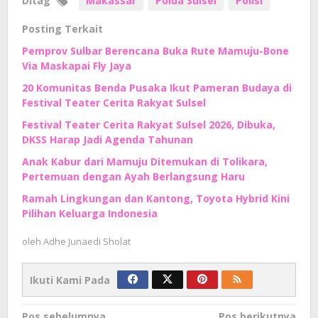
Ditag
Makassar
Polda Sulsel
Polisi
Posting Terkait
Pemprov Sulbar Berencana Buka Rute Mamuju-Bone
Via Maskapai Fly Jaya
20 Komunitas Benda Pusaka Ikut Pameran Budaya di
Festival Teater Cerita Rakyat Sulsel
Festival Teater Cerita Rakyat Sulsel 2026, Dibuka,
DKSS Harap Jadi Agenda Tahunan
Anak Kabur dari Mamuju Ditemukan di Tolikara,
Pertemuan dengan Ayah Berlangsung Haru
Ramah Lingkungan dan Kantong, Toyota Hybrid Kini
Pilihan Keluarga Indonesia
oleh
Adhe Junaedi Sholat
Ikuti Kami Pada
Navigasi
Pos sebelumnya
Pos berikutnya