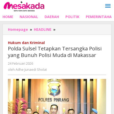
Lewati
ke
konten
HOME
NASIONAL
DAERAH
POLITIK
PEMERINTAHA
Polda
Homepage
»
HEADLINE
»
Sulsel
Tetapkan
Hukum dan Kriminal
Tersangka
Polda Sulsel Tetapkan Tersangka Polisi
Polisi
yang Bunuh Polisi Muda di Makassar
yang
Bunuh
oleh
24 Februari 2026
Polisi
Adhe
oleh
Adhe Junaedi Sholat
Muda
Junaedi
di
Sholat
Makassar