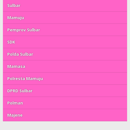
Sulbar
Mamuju
Pemprov Sulbar
SDK
Polda Sulbar
Mamasa
Polresta Mamuju
DPRD Sulbar
Polman
Majene