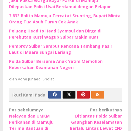
Jukir Paksa Warga Bayar Parkir di Mamuju
Dilepaskan Polisi Usai Berdamai dengan Pelapor
3.833 Balita Mamuju Tercatat Stunting, Bupati Minta
Orang Tua Asuh Turun Cek Anak
Peluang Head to Head Syamsul dan Dirga di
Perebutan Kursi Wagub Sulbar Makin Kuat
Pemprov Sulbar Sambut Rencana Tambang Pasir
Laut di Muara Sungai Lariang
Polda Sulbar Bersama Anak Yatim Memohon
Keberkahan Keamanan Negeri
oleh
Adhe Junaedi Sholat
Ikuti Kami Pada
Navigasi
Pos sebelumnya
Pos berikutnya
Nelayan dan UMKM
Ditlantas Polda Sulbar
pos
Perikanan di Mamuju
Gaungkan Keselamatan
Terima Bantuan di
Berlalu Lintas Lewat CFD