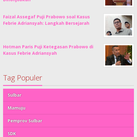
Faizal Assegaf Puji Prabowo soal Kasus
Febrie Adriansyah: Langkah Bersejarah
Hotman Paris Puji Ketegasan Prabowo di
Kasus Febrie Adriansyah
Tag Populer
Sulbar
Mamuju
Pemprov Sulbar
SDK