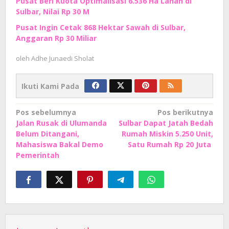
Pusat Beri Kuota Optimalisasi 6.536 Ha Lahan di
Sulbar, Nilai Rp 30 M
Pusat Ingin Cetak 868 Hektar Sawah di Sulbar,
Anggaran Rp 30 Miliar
oleh
Adhe Junaedi Sholat
Ikuti Kami Pada
Navigasi
Pos sebelumnya
Pos berikutnya
Jalan Rusak di Ulumanda
Sulbar Dapat Jatah Bedah
pos
Belum Ditangani,
Rumah Miskin 5.250 Unit,
Mahasiswa Bakal Demo
Satu Rumah Rp 20 Juta
Pemerintah