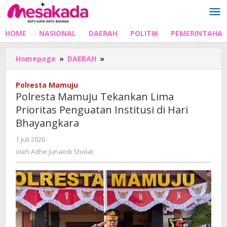
Lewati
ke
konten
HOME
NASIONAL
DAERAH
POLITIK
PEMERINTAHA
Polresta
Homepage
»
DAERAH
»
Mamuju
Tekankan
Polresta Mamuju
Lima
Polresta Mamuju Tekankan Lima
Prioritas
Prioritas Penguatan Institusi di Hari
Penguatan
Bhayangkara
Institusi
di
oleh
1 Juli 2026
Hari
Adhe
oleh
Adhe Junaedi Sholat
Bhayangkara
Junaedi
Sholat