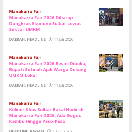
Junaedi
Sholat
Manakarra Fair
Manakarra Fair 2026 Diharap
Dongkrak Ekonomi Sulbar Lewat
Sektor UMKM
oleh
DAERAH
,
HEADLINE
11 Juli 2026
Adhe
Junaedi
Sholat
Manakarra Fair
Manakarra Fair 2026 Resmi Dibuka,
Bupati Sutinah Ajak Warga Dukung
UMKM Lokal
oleh
DAERAH
,
HEADLINE
11 Juli 2026
Adhe
Junaedi
Sholat
Manakarra Fair
Kuliner Khas Sulbar Bakal Hadir di
Manakarra Fair 2026, Ada Gogos
Kambu Hingga Paso-Paso
oleh
HEADLINE
,
RAGAM
10 Juli 2026