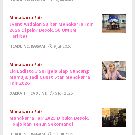
Adhe
Junaedi
Sholat
Manakarra Fair
Event Andalan Sulbar Manakarra Fair
2026 Digelar Besok, 50 UMKM
Terlibat
oleh
HEADLINE
,
RAGAM
9 Juli 2026
Adhe
Junaedi
Sholat
Manakarra Fair
Lia Ladista 3 Serigala Siap Guncang
Mamuju, Jadi Guest Star Manakarra
Fair 2026
oleh
DAERAH
,
HEADLINE
9 Juli 2026
Adhe
Junaedi
Sholat
Manakarra Fair
Manakarra Fair 2025 Dibuka Besok,
Tonjolkan Tenun Sekomandi
oleh
HEADLINE
,
RAGAM
10 Juli 2025