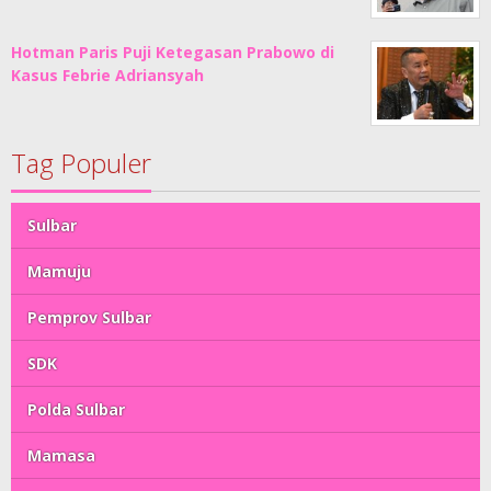
Hotman Paris Puji Ketegasan Prabowo di
Kasus Febrie Adriansyah
Tag Populer
Sulbar
Mamuju
Pemprov Sulbar
SDK
Polda Sulbar
Mamasa