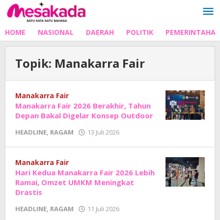
Lewati
ke
konten
HOME
NASIONAL
DAERAH
POLITIK
PEMERINTAHA
Topik:
Manakarra Fair
Manakarra Fair
Manakarra Fair 2026 Berakhir, Tahun
Depan Bakal Digelar Konsep Outdoor
oleh
HEADLINE
,
RAGAM
13 Juli 2026
Adhe
Junaedi
Sholat
Manakarra Fair
Hari Kedua Manakarra Fair 2026 Lebih
Ramai, Omzet UMKM Meningkat
Drastis
oleh
HEADLINE
,
RAGAM
11 Juli 2026
Adhe