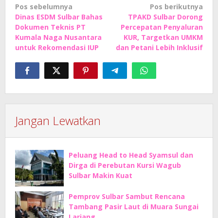
Navigasi
Pos sebelumnya
Pos berikutnya
Dinas ESDM Sulbar Bahas
TPAKD Sulbar Dorong
pos
Dokumen Teknis PT
Percepatan Penyaluran
Kumala Naga Nusantara
KUR, Targetkan UMKM
untuk Rekomendasi IUP
dan Petani Lebih Inklusif
Jangan Lewatkan
Peluang Head to Head Syamsul dan
Dirga di Perebutan Kursi Wagub
Sulbar Makin Kuat
Pemprov Sulbar Sambut Rencana
Tambang Pasir Laut di Muara Sungai
Lariang