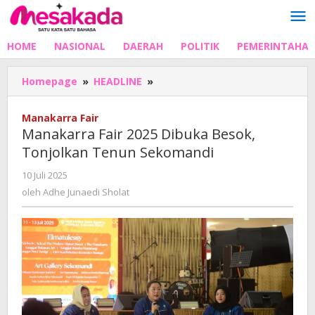
Lewati
ke
konten
HOME
NASIONAL
DAERAH
POLITIK
PEMERINTAHA
Manakarra
Homepage
»
HEADLINE
»
Fair
2025
Manakarra Fair
Dibuka
Manakarra Fair 2025 Dibuka Besok,
Besok,
Tonjolkan Tenun Sekomandi
Tonjolkan
Tenun
oleh
10 Juli 2025
Sekomandi
Adhe
oleh
Adhe Junaedi Sholat
Junaedi
Sholat