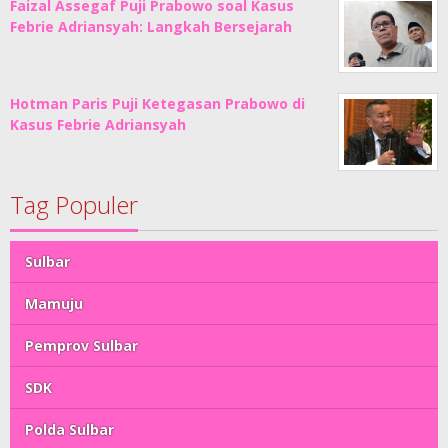
Faizal Assegaf Puji Prabowo soal Kasus
Febrie Adriansyah: Langkah Bersejarah
Hotman Paris Puji Ketegasan Prabowo di
Kasus Febrie Adriansyah
Tag Populer
Sulbar
Mamuju
Pemprov Sulbar
SDK
Polda Sulbar