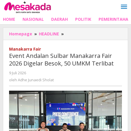
Lewati
ke
konten
HOME
NASIONAL
DAERAH
POLITIK
PEMERINTAHA
Event
Homepage
»
HEADLINE
»
Andalan
Sulbar
Manakarra Fair
Manakarra
Event Andalan Sulbar Manakarra Fair
Fair
2026 Digelar Besok, 50 UMKM Terlibat
2026
Digelar
oleh
9 Juli 2026
Besok,
Adhe
oleh
Adhe Junaedi Sholat
50
Junaedi
UMKM
Sholat
Terlibat