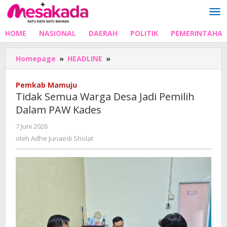
Lewati
ke
konten
HOME
NASIONAL
DAERAH
POLITIK
PEMERINTAHA
Tidak
Homepage
»
HEADLINE
»
Semua
Warga
Pemkab Mamuju
Desa
Tidak Semua Warga Desa Jadi Pemilih
Jadi
Dalam PAW Kades
Pemilih
Dalam
oleh
7 Juni 2026
PAW
Adhe
oleh
Adhe Junaedi Sholat
Kades
Junaedi
Sholat