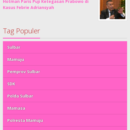
Hotman Paris Puji Ketegasan Prabowo di
Kasus Febrie Adriansyah
Tag Populer
Sulbar
Mamuju
Pemprov Sulbar
SDK
Polda Sulbar
Mamasa
Polresta Mamuju