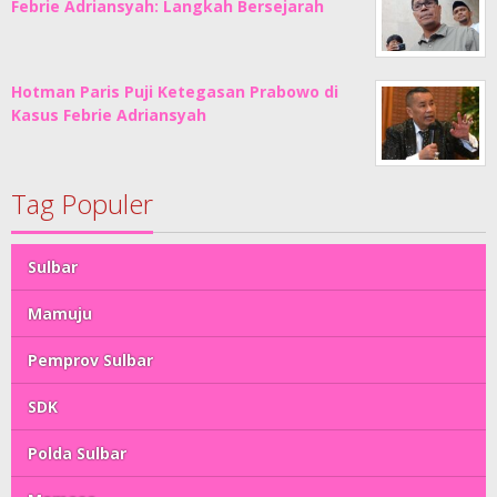
Febrie Adriansyah: Langkah Bersejarah
Hotman Paris Puji Ketegasan Prabowo di
Kasus Febrie Adriansyah
Tag Populer
Sulbar
Mamuju
Pemprov Sulbar
SDK
Polda Sulbar