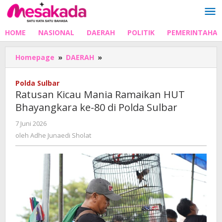
Lewati
ke
konten
HOME
NASIONAL
DAERAH
POLITIK
PEMERINTAHA
Ratusan
Homepage
»
DAERAH
»
Kicau
Mania
Polda Sulbar
Ramaikan
Ratusan Kicau Mania Ramaikan HUT
HUT
Bhayangkara ke-80 di Polda Sulbar
Bhayangkara
ke-
oleh
7 Juni 2026
80
Adhe
oleh
Adhe Junaedi Sholat
di
Junaedi
Polda
Sholat
Sulbar