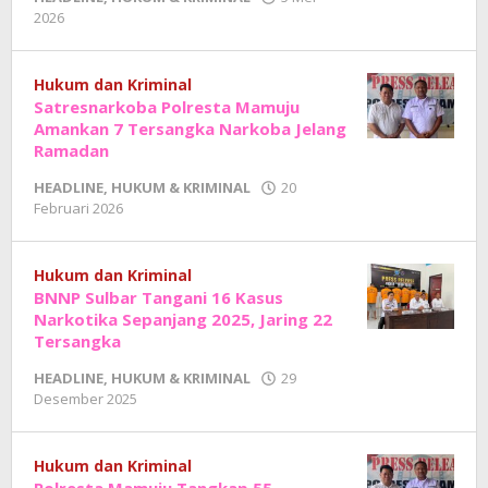
oleh
2026
Adhe
Junaedi
Sholat
Hukum dan Kriminal
Satresnarkoba Polresta Mamuju
Amankan 7 Tersangka Narkoba Jelang
Ramadan
HEADLINE
,
HUKUM & KRIMINAL
20
oleh
Februari 2026
Adhe
Junaedi
Sholat
Hukum dan Kriminal
BNNP Sulbar Tangani 16 Kasus
Narkotika Sepanjang 2025, Jaring 22
Tersangka
HEADLINE
,
HUKUM & KRIMINAL
29
oleh
Desember 2025
Adhe
Junaedi
Sholat
Hukum dan Kriminal