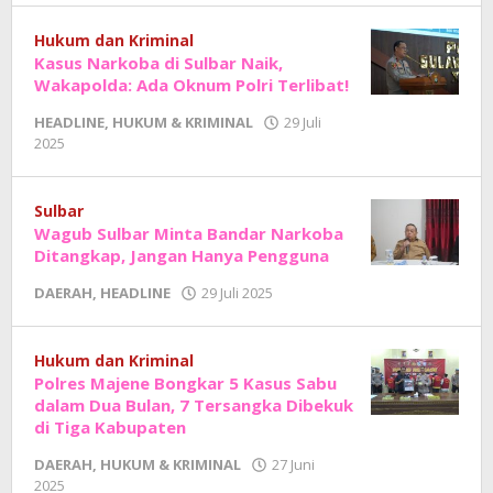
Junaedi
Sholat
Hukum dan Kriminal
Kasus Narkoba di Sulbar Naik,
Wakapolda: Ada Oknum Polri Terlibat!
HEADLINE
,
HUKUM & KRIMINAL
29 Juli
oleh
2025
Adhe
Junaedi
Sholat
Sulbar
Wagub Sulbar Minta Bandar Narkoba
Ditangkap, Jangan Hanya Pengguna
oleh
DAERAH
,
HEADLINE
29 Juli 2025
Adhe
Junaedi
Sholat
Hukum dan Kriminal
Polres Majene Bongkar 5 Kasus Sabu
dalam Dua Bulan, 7 Tersangka Dibekuk
di Tiga Kabupaten
DAERAH
,
HUKUM & KRIMINAL
27 Juni
oleh
2025