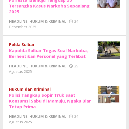
Polresta Mamuju Tangkap 55
Tersangka Kasus Narkoba Sepanjang
2025
HEADLINE
,
HUKUM & KRIMINAL
24
oleh
Desember 2025
Adhe
Junaedi
Sholat
Polda Sulbar
Kapolda Sulbar Tegas Soal Narkoba,
Berhentikan Personel yang Terlibat
HEADLINE
,
HUKUM & KRIMINAL
25
oleh
Agustus 2025
Adhe
Junaedi
Sholat
Hukum dan Kriminal
Polisi Tangkap Sopir Truk Saat
Konsumsi Sabu di Mamuju, Ngaku Biar
Tetap Prima
HEADLINE
,
HUKUM & KRIMINAL
24
oleh
Agustus 2025
Adhe