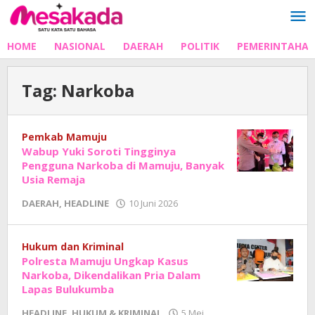
Lewati
ke
konten
HOME
NASIONAL
DAERAH
POLITIK
PEMERINTAHA
Tag:
Narkoba
Pemkab Mamuju
Wabup Yuki Soroti Tingginya
Pengguna Narkoba di Mamuju, Banyak
Usia Remaja
oleh
DAERAH
,
HEADLINE
10 Juni 2026
Adhe
Junaedi
Sholat
Hukum dan Kriminal
Polresta Mamuju Ungkap Kasus
Narkoba, Dikendalikan Pria Dalam
Lapas Bulukumba
HEADLINE
,
HUKUM & KRIMINAL
5 Mei