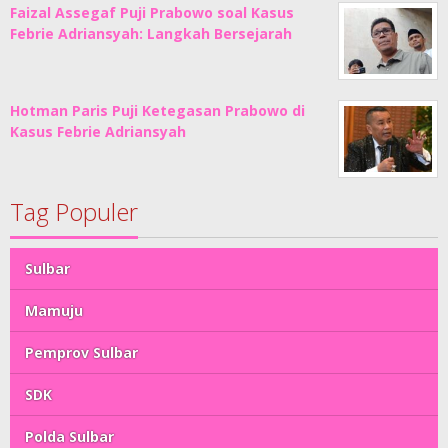
Faizal Assegaf Puji Prabowo soal Kasus
Febrie Adriansyah: Langkah Bersejarah
Hotman Paris Puji Ketegasan Prabowo di
Kasus Febrie Adriansyah
Tag Populer
Sulbar
Mamuju
Pemprov Sulbar
SDK
Polda Sulbar